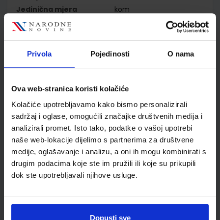
Jedinična mjera
kom
Nakladnik
MERIDIJANI OBRT ZA
IZDAVAČKU DJELAT.
Autor
Karlo Mak Suzana Nebeski
Privola
Pojedinosti
O nama
Hostić Ružica Vuk
Školski razred
40 4.RAZRED SŠ
Vrsta školske knjige
UDŽBENIK
Ova web-stranica koristi kolačiće
Vrsta škole
2 GIMNAZIJA
Kolačiće upotrebljavamo kako bismo personalizirali
Nastavni predmet
GEOGRAFIJA
sadržaj i oglase, omogućili značajke društvenih medija i
Reg br min
7376
analizirali promet. Isto tako, podatke o vašoj upotrebi
naše web-lokacije dijelimo s partnerima za društvene
medije, oglašavanje i analizu, a oni ih mogu kombinirati s
drugim podacima koje ste im pružili ili koje su prikupili
dok ste upotrebljavali njihove usluge.
Dopusti sve