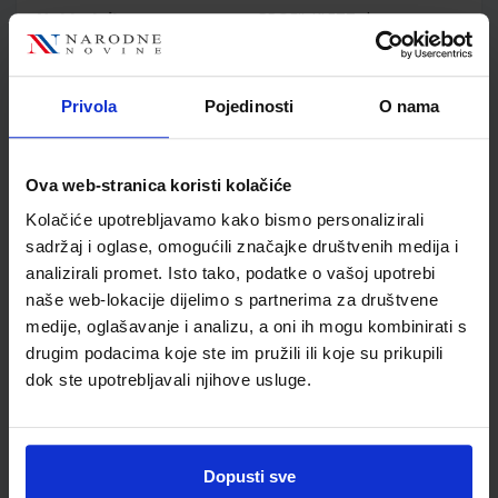
Nakladnik
PROFIL KLETT d.o.o.
Autor
Ljiljana Ščedrov Nataša
Perak Lovričević Ružica
Ambruš-Kiš
Privola
Pojedinosti
O nama
Školski razred
40 4.RAZRED SŠ
Vrsta školske knjige
UDŽBENIK
Vrsta škole
2 GIMNAZIJA
Ova web-stranica koristi kolačiće
Nastavni predmet
GLAZBENA UMJETNOST
Kolačiće upotrebljavamo kako bismo personalizirali
Reg br min
7475
sadržaj i oglase, omogućili značajke društvenih medija i
analizirali promet. Isto tako, podatke o vašoj upotrebi
naše web-lokacije dijelimo s partnerima za društvene
medije, oglašavanje i analizu, a oni ih mogu kombinirati s
drugim podacima koje ste im pružili ili koje su prikupili
dok ste upotrebljavali njihove usluge.
Dopusti sve