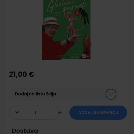
to
the
end
of
the
images
gallery
Skip
to
the
21,00 €
beginning
of
the
images
Dodaj na listu želja
gallery
DODAJ U KOŠARICU
Dostava