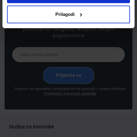
Newsletter prijava
Prilagodi
Prijavite se kako bi primali informacije o novim
proizvodima i uslugama, akcijama i drugim
pogodnostima
Prijavom na newsletter izjavljujete da ste upoznati s našom politikom
Privatnosti i sigurnosti podataka
Služba za korisnike