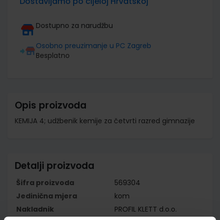
Dostavljamo po cijeloj Hrvatskoj
Dostupno za narudžbu
Osobno preuzimanje u PC Zagreb
Besplatno
Opis proizvoda
KEMIJA 4; udžbenik kemije za četvrti razred gimnazije
Detalji proizvoda
Šifra proizvoda
569304
Jedinična mjera
kom
Nakladnik
PROFIL KLETT d.o.o.