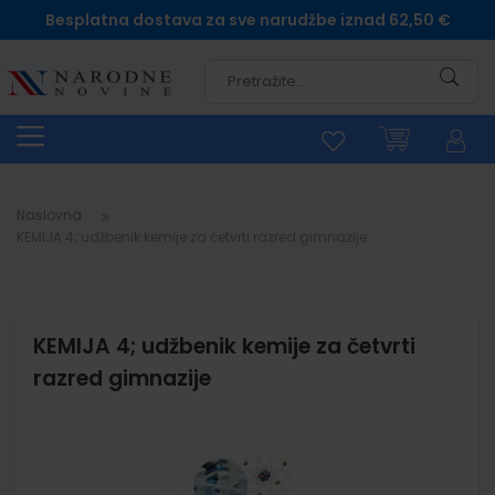
Besplatna dostava za sve narudžbe iznad 62,50 €
Pretra
Naslovna
KEMIJA 4; udžbenik kemije za četvrti razred gimnazije
KEMIJA 4; udžbenik kemije za četvrti
razred gimnazije
Skip
to
the