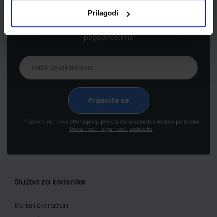
Prilagodi
Prijavite se kako bi primali informacije o novim
proizvodima i uslugama, akcijama i drugim
pogodnostima
Prijavom na newsletter izjavljujete da ste upoznati s našom politikom
Privatnosti i sigurnosti podataka
Služba za korisnike
Korisnički račun