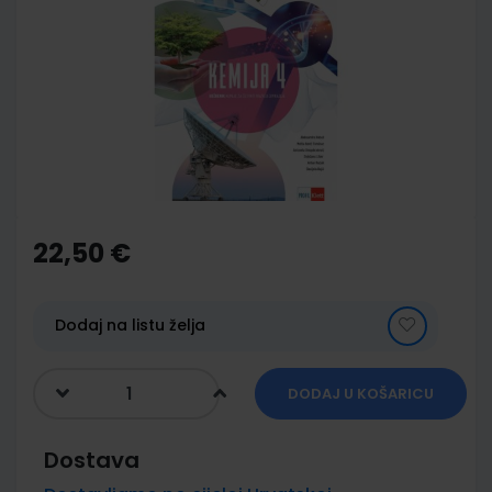
end
of
the
images
gallery
Skip
to
the
22,50 €
beginning
of
the
images
Dodaj na listu želja
gallery
DODAJ U KOŠARICU
Dostava