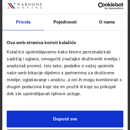
Autor
Habuš Barić Tominac
Dragobratović Liber Kučak
Bajić
Školski razred
40 4.RAZRED SŠ
Privola
Pojedinosti
O nama
Vrsta školske knjige
UDŽBENIK
Vrsta škole
2 GIMNAZIJA
Ova web-stranica koristi kolačiće
Nastavni predmet
KEMIJA
Kolačiće upotrebljavamo kako bismo personalizirali
Reg br min
7481
sadržaj i oglase, omogućili značajke društvenih medija i
analizirali promet. Isto tako, podatke o vašoj upotrebi
naše web-lokacije dijelimo s partnerima za društvene
medije, oglašavanje i analizu, a oni ih mogu kombinirati s
drugim podacima koje ste im pružili ili koje su prikupili
dok ste upotrebljavali njihove usluge.
Dopusti sve
Newsletter prijava