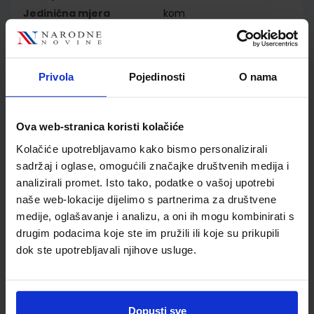
Jedinična mjera
kom
Nakladnik
PROFIL KLETT d.o.o.
Autor
Habuš Barić Tominac
Dragobratović Liber Kučak
Privola
Pojedinosti
O nama
Bajić
Školski razred
40 4.RAZRED SŠ
Vrsta školske knjige
ZBIRKA ZADATAKA
Ova web-stranica koristi kolačiće
Vrsta škole
2 GIMNAZIJA
Kolačiće upotrebljavamo kako bismo personalizirali
Nastavni predmet
KEMIJA
sadržaj i oglase, omogućili značajke društvenih medija i
Reg br min
7481-DOM
analizirali promet. Isto tako, podatke o vašoj upotrebi
naše web-lokacije dijelimo s partnerima za društvene
medije, oglašavanje i analizu, a oni ih mogu kombinirati s
drugim podacima koje ste im pružili ili koje su prikupili
dok ste upotrebljavali njihove usluge.
Dopusti sve