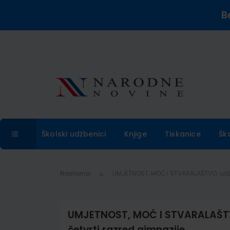
B
Školski udžbenici
Knjige
Tiskanice
Šk
Naslovna
UMJETNOST, MOĆ I STVARALAŠTVO; udžbe
UMJETNOST, MOĆ I STVARALAŠTVO;
četvrti razred gimnazije