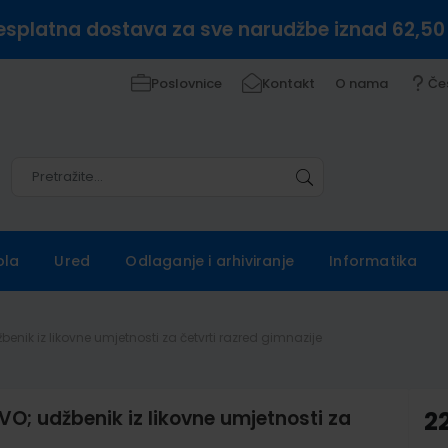
esplatna dostava za sve narudžbe iznad 62,50
Poslovnice
Kontakt
O nama
Če
Pretražite
Pretražite
ola
Ured
Odlaganje i arhiviranje
Informatika
nik iz likovne umjetnosti za četvrti razred gimnazije
 udžbenik iz likovne umjetnosti za
2