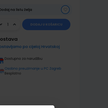
Dodaj na listu želja
DODAJ U KOŠARICU
ostava
ostavljamo po cijeloj Hrvatskoj
Dostupno za narudžbu
Osobno preuzimanje u PC Zagreb
Besplatno