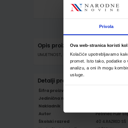
Skip
to
the
Privola
beginning
of
the
images
Opis proizvoda
Ova web-stranica koristi kol
gallery
UMJETNOST, MOĆ I STVARALAŠTVO; udžbenik iz 
Kolačiće upotrebljavamo kako 
promet. Isto tako, podatke o 
analizu, a oni ih mogu kombini
usluge.
Detalji proizvoda
Šifra proizvoda
569318
Jedinična mjera
kom
Nakladnik
ALFA d.d.
Autor
Petrinec Fulir S
Školski razred
40 4.RAZRED SŠ