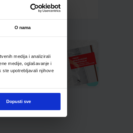
O nama
enih medija i analizirali
ene medije, oglašavanje i
k ste upotrebljavali njihove
Dopusti sve