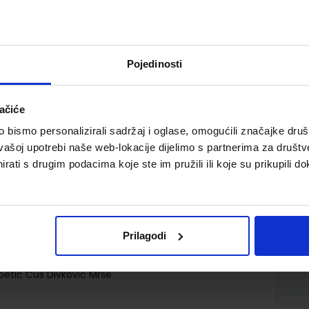
Pojedinosti
ačiće
likovne umjetnosti za četvrti razred gimnazije
bismo personalizirali sadržaj i oglase, omogućili značajke društv
vašoj upotrebi naše web-lokacije dijelimo s partnerima za društv
rati s drugim podacima koje ste im pružili ili koje su prikupili do
Prilagodi
tipetić Čus Divković Mrše