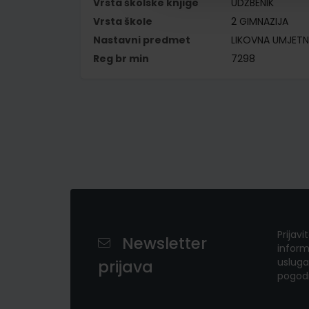
Vrsta školske knjige
UDŽBENIK
Vrsta škole
2 GIMNAZIJA
Nastavni predmet
LIKOVNA UMJET
Reg br min
7298
Prijavi
Newsletter
inform
usluga
prijava
pogod