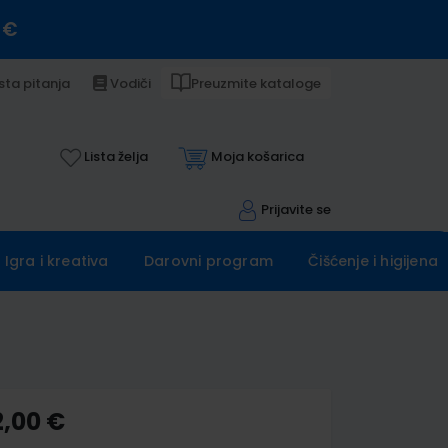
 €
sta pitanja
Vodiči
Preuzmite kataloge
Lista želja
Moja košarica
Prijavite se
Igra i kreativa
Darovni program
Čišćenje i higijena
2,00 €