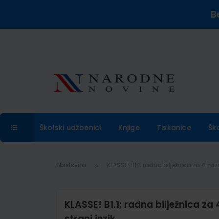
B
Školski udžbenici
Knjige
Tiskanice
Šk
Naslovna
KLASSE! B1.1; radna bilježnica za 4. raz
KLASSE! B1.1; radna bilježnica za 
strani jezik