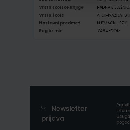
Vrsta školske knjige
RADNA BILJEŽNIC
Vrsta škole
4 GIMNAZIJA+S
Nastavni predmet
NJEMAČKI JEZIK
Reg br min
7484-DOM
Prijavi
Newsletter
inform
usluga
prijava
pogod