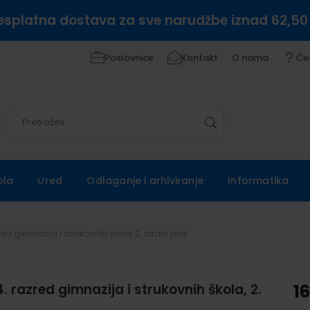
esplatna dostava za sve narudžbe iznad 62,50
Poslovnice
Kontakt
O nama
Če
Pretražite
Pretražite
ola
Ured
Odlaganje i arhiviranje
Informatika
red gimnazija i strukovnih škola, 2. strani jezik
4. razred gimnazija i strukovnih škola, 2.
1