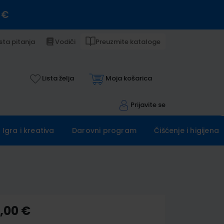
 €
sta pitanja
Vodiči
Preuzmite kataloge
Lista želja
Moja košarica
Prijavite se
Igra i kreativa
Darovni program
Čišćenje i higijena
6,00 €