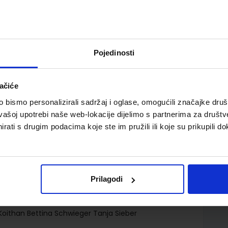
Pojedinosti
ačiće
, za 4. razred gimnazija i strukovnih škola, početno i
bismo personalizirali sadržaj i oglase, omogućili značajke društv
vašoj upotrebi naše web-lokacije dijelimo s partnerima za društv
rati s drugim podacima koje ste im pružili ili koje su prikupili do
Prilagodi
.o.
 Koithan Bettina Schwieger Tanja Sieber