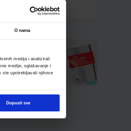
O nama
enih medija i analizirali
ene medije, oglašavanje i
k ste upotrebljavali njihove
Dopusti sve