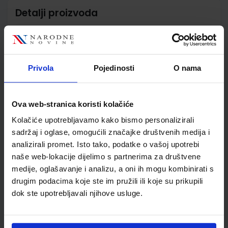
Detalji proizvoda
Šifra proizvoda
569244
Jedinična mjera
kom
Nakladnik
ŠKOLSKA KNJIGA d.d.
Privola
Pojedinosti
O nama
Autor
Marija Lđtze-Miculinić
Jasminka Pernjek
Školski razred
40 4.RAZRED SŠ
Ova web-stranica koristi kolačiće
Vrsta školske knjige
RADNA BILJEŽNICA
Kolačiće upotrebljavamo kako bismo personalizirali
Vrsta škole
4 GIMNAZIJA+STRUKOVN
sadržaj i oglase, omogućili značajke društvenih medija i
Nastavni predmet
NJEMAČKI JEZIK
analizirali promet. Isto tako, podatke o vašoj upotrebi
Reg br min
7607-DOM
naše web-lokacije dijelimo s partnerima za društvene
medije, oglašavanje i analizu, a oni ih mogu kombinirati s
drugim podacima koje ste im pružili ili koje su prikupili
dok ste upotrebljavali njihove usluge.