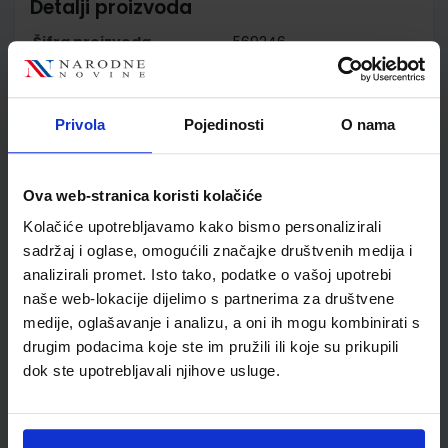
Detalji proizvoda
Šifra proizvoda
569246
Jedinična mjera
kom
Nakladnik
ŠKOLSKA KNJIGA d.d.
Autor
Irena Horvatić Bilić Irena
Privola
Pojedinosti
O nama
Lasić
Školski razred
40 4.RAZRED SŠ
Ova web-stranica koristi kolačiće
Vrsta školske knjige
RADNA BILJEŽNICA
Vrsta škole
4 GIMNAZIJA+STRUKOVN
Kolačiće upotrebljavamo kako bismo personalizirali
Nastavni predmet
NJEMAČKI JEZIK
sadržaj i oglase, omogućili značajke društvenih medija i
analizirali promet. Isto tako, podatke o vašoj upotrebi
Reg br min
7701-DOM
naše web-lokacije dijelimo s partnerima za društvene
medije, oglašavanje i analizu, a oni ih mogu kombinirati s
drugim podacima koje ste im pružili ili koje su prikupili
dok ste upotrebljavali njihove usluge.