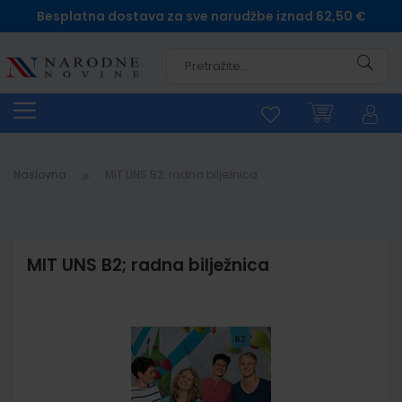
Besplatna dostava za sve narudžbe iznad 62,50 €
Pretra
Naslovna
MIT UNS B2; radna bilježnica
MIT UNS B2; radna bilježnica
Skip
to
the
end
of
the