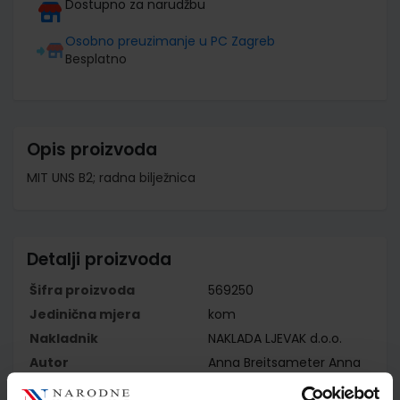
Dostupno za narudžbu
Osobno preuzimanje u PC Zagreb
Besplatno
Opis proizvoda
MIT UNS B2; radna bilježnica
Detalji proizvoda
Šifra proizvoda
569250
Jedinična mjera
kom
Nakladnik
NAKLADA LJEVAK d.o.o.
Autor
Anna Breitsameter Anna
Hila Christiane Seuthe
Luise Peters