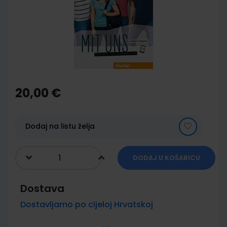
images
gallery
Skip
to
the
20,00 €
beginning
of
the
images
Dodaj na listu želja
gallery
DODAJ U KOŠARICU
Dostava
Dostavljamo po cijeloj Hrvatskoj