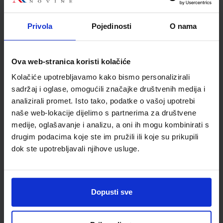
Školski razred
40 4.RAZRED SŠ
Privola
Pojedinosti
O nama
Vrsta školske knjige
RADNA BILJEŽNICA
Vrsta škole
4 GIMNAZIJA+STRUKOVN
Nastavni predmet
NJEMAČKI JEZIK
Ova web-stranica koristi kolačiće
Reg br min
7401-DOM
Kolačiće upotrebljavamo kako bismo personalizirali
sadržaj i oglase, omogućili značajke društvenih medija i
analizirali promet. Isto tako, podatke o vašoj upotrebi
naše web-lokacije dijelimo s partnerima za društvene
medije, oglašavanje i analizu, a oni ih mogu kombinirati s
drugim podacima koje ste im pružili ili koje su prikupili
dok ste upotrebljavali njihove usluge.
Newsletter prijava
Dopusti sve
Prijavite se kako bi primali informacije o novim