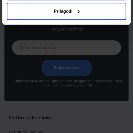
Newsletter prijava
Prilagodi
Prijavite se kako bi primali informacije o novim
proizvodima i uslugama, akcijama i drugim
pogodnostima
Prijavom na newsletter izjavljujete da ste upoznati s našom politikom
Privatnosti i sigurnosti podataka
Služba za korisnike
Korisnički račun