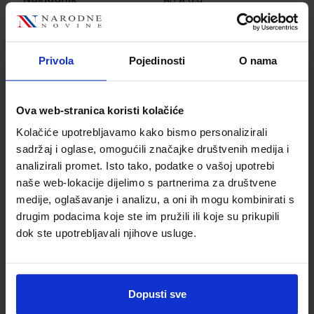
Autor
Anić Barić Brigović Ledić
Nazor Samardžija Bagarić
Magaš
Privola
Pojedinosti
O nama
Školski razred
40 4.RAZRED SŠ
Vrsta školske knjige
UDŽBENIK
Vrsta škole
2 GIMNAZIJA
Ova web-stranica koristi kolačiće
Nastavni predmet
POVIJEST
Kolačiće upotrebljavamo kako bismo personalizirali
Reg br min
7283
sadržaj i oglase, omogućili značajke društvenih medija i
analizirali promet. Isto tako, podatke o vašoj upotrebi
naše web-lokacije dijelimo s partnerima za društvene
medije, oglašavanje i analizu, a oni ih mogu kombinirati s
drugim podacima koje ste im pružili ili koje su prikupili
dok ste upotrebljavali njihove usluge.
Dopusti sve