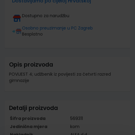
Dostavljamo po cijeloj Hrvatskoj
Dostupno za narudžbu
Osobno preuzimanje u PC Zagreb
Besplatno
Opis proizvoda
POVIJEST 4; udžbenik iz povijesti za četvrti razred
gimnazije
Detalji proizvoda
Šifra proizvoda
569311
Jedinična mjera
kom
Nakladnik
ALFA d.d.