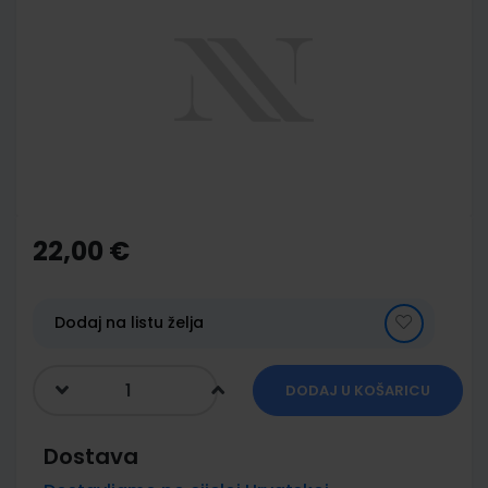
end
of
the
images
gallery
Skip
to
the
22,00 €
beginning
of
the
images
Dodaj na listu želja
gallery
DODAJ U KOŠARICU
Dostava