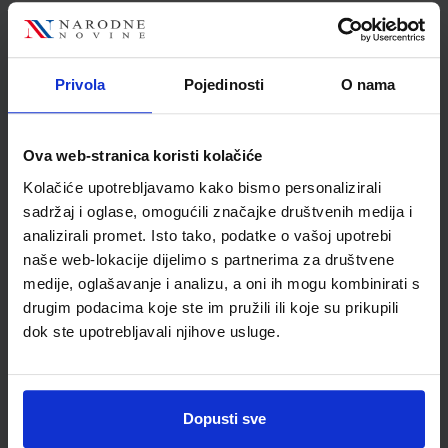
Nakladnik
PROFIL KLETT d.o.o.
Autor
Birello Bonafaccia Bosc
Donati Licastro Vilagrasa
Privola
Pojedinosti
O nama
Školski razred
40 4.RAZRED SŠ
Vrsta školske knjige
UDŽBENIK
Vrsta škole
2 GIMNAZIJA
Ova web-stranica koristi kolačiće
Nastavni predmet
TALIJANSKI JEZIK
Kolačiće upotrebljavamo kako bismo personalizirali
Reg br min
7438
sadržaj i oglase, omogućili značajke društvenih medija i
analizirali promet. Isto tako, podatke o vašoj upotrebi
naše web-lokacije dijelimo s partnerima za društvene
medije, oglašavanje i analizu, a oni ih mogu kombinirati s
drugim podacima koje ste im pružili ili koje su prikupili
dok ste upotrebljavali njihove usluge.
Dopusti sve