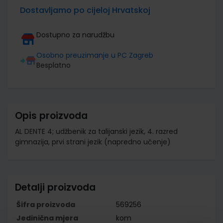
Dostavljamo po cijeloj Hrvatskoj
Dostupno za narudžbu
Osobno preuzimanje u PC Zagreb
Besplatno
Opis proizvoda
AL DENTE 4; udžbenik za talijanski jezik, 4. razred
gimnazija, prvi strani jezik (napredno učenje)
Detalji proizvoda
Šifra proizvoda
569256
Jedinična mjera
kom