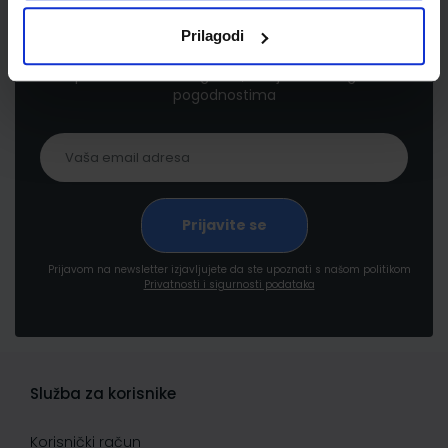
Newsletter prijava
Prilagodi
Prijavite se kako bi primali informacije o novim
proizvodima i uslugama, akcijama i drugim
pogodnostima
Prijavom na newsletter izjavljujete da ste upoznati s našom politikom
Privatnosti i sigurnosti podataka
Služba za korisnike
Korisnički račun