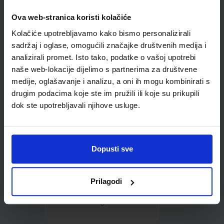
Ova web-stranica koristi kolačiće
Omot PVC za školske
Kolačiće upotrebljavamo kako bismo personalizirali
udžbenike; dimenzije
452x282; tip 285
sadržaj i oglase, omogućili značajke društvenih medija i
analizirali promet. Isto tako, podatke o vašoj upotrebi
naše web-lokacije dijelimo s partnerima za društvene
medije, oglašavanje i analizu, a oni ih mogu kombinirati s
drugim podacima koje ste im pružili ili koje su prikupili
dok ste upotrebljavali njihove usluge.
0,85 €
Dopusti sve
Prilagodi