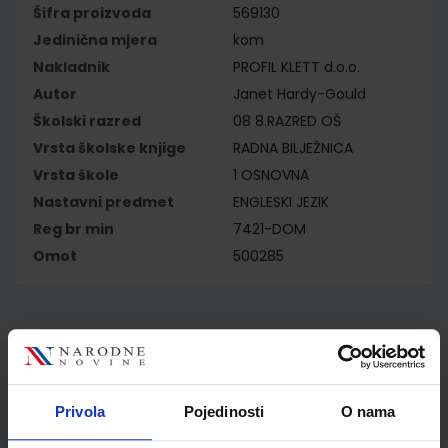
Šifra proizvoda
569130
Jedinična mjera
kom
Nakladnik
PROFIL KLETT d.o.o.
Autor
Janet Hardy-Gould
Školski razred
08 8.RAZRED OŠ
Vrsta školske knjige
RADNA BILJEŽNICA
Vrsta škole
1 OSNOVNA
Nastavni predmet
ENGLESKI JEZIK
Reg br min
7421-DOM
Omot
500285
Kupci najčešće biraju..
Privola
Pojedinosti
O nama