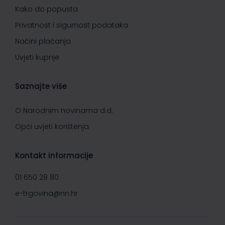
Kako do popusta
Privatnost i sigurnost podataka
Načini plaćanja
Uvjeti kupnje
Saznajte više
O Narodnim novinama d.d.
Opći uvjeti korištenja
Kontakt informacije
01 650 28 80
e-trgovina@nn.hr