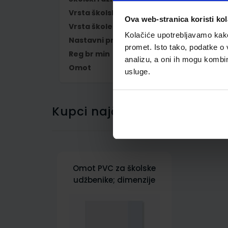
Vrsta školske knjige
UDŽBENIK
Ova web-stranica koristi kol
Vrsta škole
1 OSNOVNA
Kolačiće upotrebljavamo kako 
Nastavni predmet
ENGLESKI JEZIK
promet. Isto tako, podatke o 
Reg br min
7696
analizu, a oni ih mogu kombini
Omot
500170
usluge.
Kupci najčešće biraju..
Omot PVC za školske
udžbenike; dimenzije
412x267; tip 170