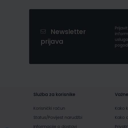
Prijavi
Newsletter
inform
usluga
prijava
pogod
Služba za korisnike
Važne
Korisnički račun
Kako 
Status/Povijest narudžbi
Kako 
Informacije o dostavi
Privat