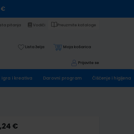
 €
sta pitanja
Vodiči
Preuzmite kataloge
Lista želja
Moja košarica
Prijavite se
Igra i kreativa
Darovni program
Čišćenje i higijena
,24 €