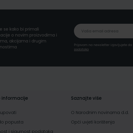
te se kako bi primali
acije o novim proizvodima i
ma, akcijama i drugim
Prijavom na newsletter izjavljujete d
nostima
podataka
 informacije
Saznajte više
kupovati
O Narodnim novinama d.d.
do popusta
Opći uvjeti korištenja
nost i sigurnost podataka