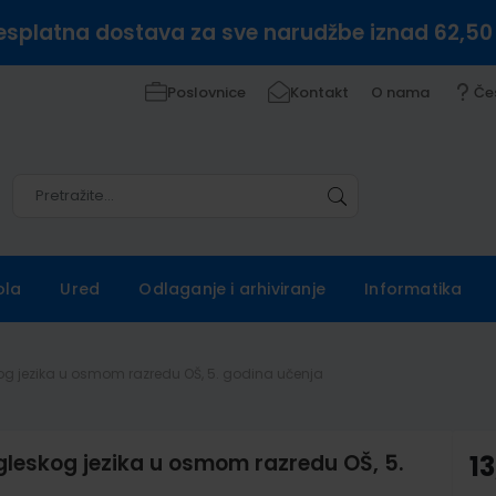
esplatna dostava za sve narudžbe iznad 62,50
Poslovnice
Kontakt
O nama
Če
Pretražite
Pretražite
ola
Ured
Odlaganje i arhiviranje
Informatika
og jezika u osmom razredu OŠ, 5. godina učenja
leskog jezika u osmom razredu OŠ, 5.
13