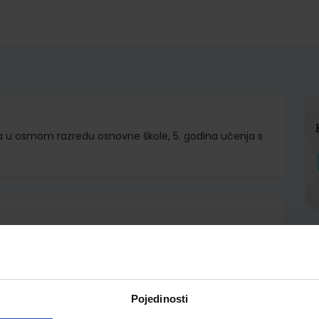
a u osmom razredu osnovne škole, 5. godina učenja s
d.d.
Pojedinosti