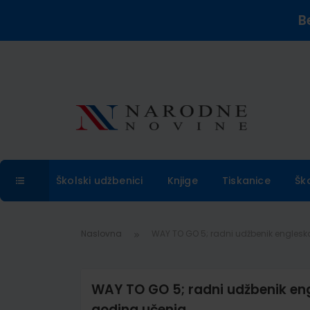
B
Školski udžbenici
Knjige
Tiskanice
Šk
Naslovna
WAY TO GO 5; radni udžbenik englesk
WAY TO GO 5; radni udžbenik eng
godina učenja