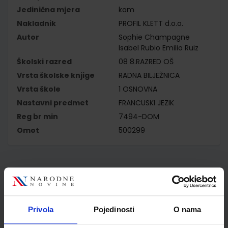
Jedinična mjera
kom
Nakladnik
PROFIL KLETT d.o.o.
Autor
Sophie Champagne
Isabel Rubio Emilio Ruiz
Školski razred
08 8.RAZRED OŠ
Vrsta školske knjige
RADNA BILJEŽNICA
Vrsta škole
1 OSNOVNA
Nastavni predmet
FRANCUSKI JEZIK
Reg br min
7494-DOM
Omot
500299
Kupci najčešće biraju..
Privola
Pojedinosti
O nama