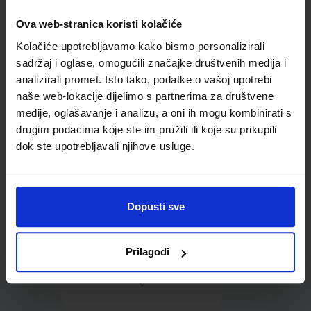
Ova web-stranica koristi kolačiće
Omot PVC za školske
Kolačiće upotrebljavamo kako bismo personalizirali
udžbenike; dimenzije
451x292; tip 299
sadržaj i oglase, omogućili značajke društvenih medija i
analizirali promet. Isto tako, podatke o vašoj upotrebi
naše web-lokacije dijelimo s partnerima za društvene
medije, oglašavanje i analizu, a oni ih mogu kombinirati s
drugim podacima koje ste im pružili ili koje su prikupili
dok ste upotrebljavali njihove usluge.
0,85 €
Dopusti sve
Prilagodi