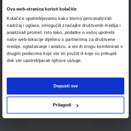
Ova web-stranica koristi kolačiće
Omot PVC za školske
udžbenike; dimenzije
Kolačiće upotrebljavamo kako bismo personalizirali
452x282; tip 285
sadržaj i oglase, omogućili značajke društvenih medija i
analizirali promet. Isto tako, podatke o vašoj upotrebi
naše web-lokacije dijelimo s partnerima za društvene
medije, oglašavanje i analizu, a oni ih mogu kombinirati s
drugim podacima koje ste im pružili ili koje su prikupili
dok ste upotrebljavali njihove usluge.
0,85 €
Dopusti sve
Prilagodi