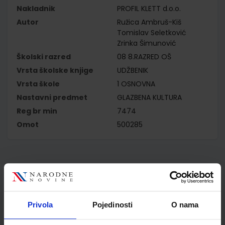
Nakladnik
PROFIL KLETT d.o.o.
Autor
Ružica Ambruš-Kiš
Tomislav Seletković
Zrinka Šimunović
Školski razred
08 8.RAZRED OŠ
Vrsta školske knjige
UDŽBENIK
Vrsta škole
1 OSNOVNA
Nastavni predmet
GLAZBENA KULTURA
Reg br min
7474
Omot
500285
Kupci najčešće biraju..
Privola
Pojedinosti
O nama