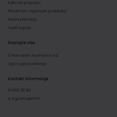
Kako do popusta
Privatnost i sigurnost podataka
Načini plaćanja
Uvjeti kupnje
Saznajte više
O Narodnim novinama d.d.
Opći uvjeti korištenja
Kontakt informacije
01 650 28 80
e-trgovina@nn.hr