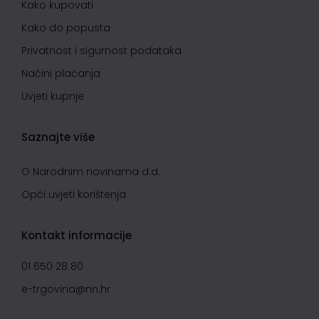
Kako kupovati
Kako do popusta
Privatnost i sigurnost podataka
Načini plaćanja
Uvjeti kupnje
Saznajte više
O Narodnim novinama d.d.
Opći uvjeti korištenja
Kontakt informacije
01 650 28 80
e-trgovina@nn.hr