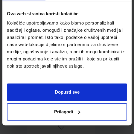
Ova web-stranica koristi kolačiće
Omot PVC za školske
Kolačiće upotrebljavamo kako bismo personalizirali
udžbenike; dimenzije
sadržaj i oglase, omogućili značajke društvenih medija i
427x277; tip 176
analizirali promet. Isto tako, podatke o vašoj upotrebi
naše web-lokacije dijelimo s partnerima za društvene
medije, oglašavanje i analizu, a oni ih mogu kombinirati s
drugim podacima koje ste im pružili ili koje su prikupili
dok ste upotrebljavali njihove usluge.
Dopusti sve
0,85 €
Prilagodi