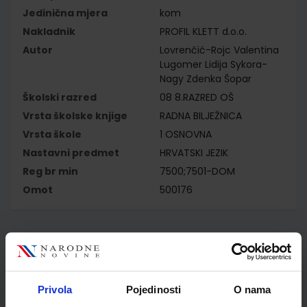
Jedinična mjera
kom
Nakladnik
PROFIL KLETT d.o.o.
Autor
Lovrenčić-Rojc Valentina
Lugomer Lidija Sykora-
Nagy Zdenka Šopar
Školski razred
08 8.RAZRED OŠ
Vrsta školske knjige
RADNA BILJEŽNICA
Vrsta škole
1 OSNOVNA
Nastavni predmet
HRVATSKI JEZIK
Reg br min
7500;7501-DOM
Omot
500176
Kupci najčešće biraju..
Privola
Pojedinosti
O nama