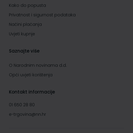
Kako do popusta
Privatnost i sigurnost podataka
Načini plaćanja
Uvjeti kupnje
Saznajte više
O Narodnim novinama d.d.
Opći uvjeti korištenja
Kontakt informacije
01 650 28 80
e-trgovina@nn.hr