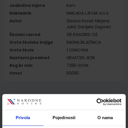
Jedinična mjera
kom
Nakladnik
NAKLADA LJEVAK d.o.o.
Autor
Slavica Kovač Mirjana
Jukić Danijela Zagorec
Školski razred
08 8.RAZRED OŠ
Vrsta školske knjige
RADNA BILJEŽNICA
Vrsta škole
1 OSNOVNA
Nastavni predmet
HRVATSKI JEZIK
Reg br min
7395-DOM
Omot
500161
Kupci najčešće biraju..
Privola
Pojedinosti
O nama