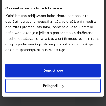
Ova web-stranica koristi kolačiće
Omot PVC za školske
Kolačiće upotrebljavamo kako bismo personalizirali
udžbenike; dimenzije
416x277; tip 161
sadržaj i oglase, omogućili značajke društvenih medija i
analizirali promet. Isto tako, podatke o vašoj upotrebi
naše web-lokacije dijelimo s partnerima za društvene
medije, oglašavanje i analizu, a oni ih mogu kombinirati s
drugim podacima koje ste im pružili ili koje su prikupili
dok ste upotrebljavali njihove usluge.
0,85 €
Dopusti sve
Prilagodi