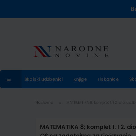
B
Školski udžbenici
Knjige
Tiskanice
Šk
Naslovna
MATEMATIKA 8; komplet 1. I 2. dio, 
MATEMATIKA 8; komplet 1. I 2. d
OŠ sa zadatcima za rješavanje