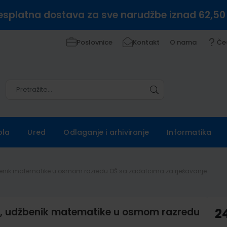
esplatna dostava za sve narudžbe iznad 62,50
Poslovnice
Kontakt
O nama
Če
Pretražite
Pretražite
ola
Ured
Odlaganje i arhiviranje
Informatika
udžbenik matematike u osmom razredu OŠ sa zadatcima za rješavanje
io, udžbenik matematike u osmom razredu
2