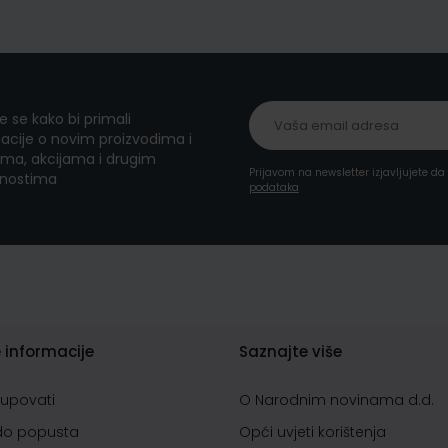
te se kako bi primali
acije o novim proizvodima i
ma, akcijama i drugim
Prijavom na newsletter izjavljujete d
nostima
podataka
 informacije
Saznajte više
kupovati
O Narodnim novinama d.d.
do popusta
Opći uvjeti korištenja