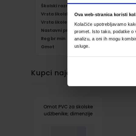
Školski razred
08 8.RAZRED OŠ
Vrsta školske knjige
UDŽBENIK
Ova web-stranica koristi kol
Vrsta škole
1 OSNOVNA
Kolačiće upotrebljavamo kako 
Nastavni predmet
MATEMATIKA
promet. Isto tako, podatke o 
Reg br min
7655
analizu, a oni ih mogu kombini
usluge.
Omot
500164
Kupci najčešće biraju..
Omot PVC za školske
udžbenike; dimenzije
433x304; tip 164