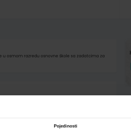
tike u osmom razredu osnovne škole sa zadatcima za
d.d.
Bogner Boroš Havranek Bijuković Brkić Karlo Kuliš Matić
Pojedinosti