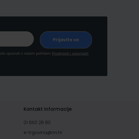
a ste upoznati s našom politikom
Privatnosti i sigurnosti
Kontakt informacije
01 650 28 80
e-trgovina@nn.hr