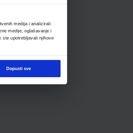
enih medija i analizirali
ene medije, oglašavanje i
k ste upotrebljavali njihove
Dopusti sve