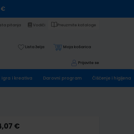
 €
sta pitanja
Vodiči
Preuzmite kataloge
Lista želja
Moja košarica
Prijavite se
Igra i kreativa
Darovni program
Čišćenje i higijena
4,07 €