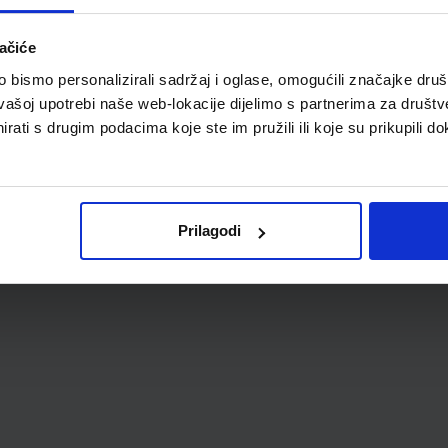
ačiće
bismo personalizirali sadržaj i oglase, omogućili značajke društv
vašoj upotrebi naše web-lokacije dijelimo s partnerima za društv
rati s drugim podacima koje ste im pružili ili koje su prikupili do
Prilagodi