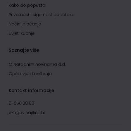
Kako do popusta
Privatnost i sigurnost podataka
Načini plaćanja
Uvjeti kupnje
Saznajte više
O Narodnim novinama d.d.
Opći uvjeti korištenja
Kontakt informacije
01 650 28 80
e-trgovina@nn.hr