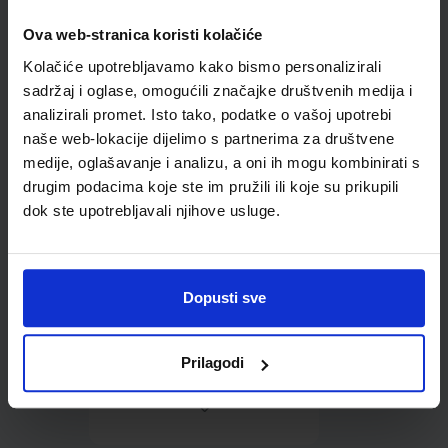
Ova web-stranica koristi kolačiće
Omot PVC za školske
Kolačiće upotrebljavamo kako bismo personalizirali
udžbenike; dimenzije
433x272; tip 167
sadržaj i oglase, omogućili značajke društvenih medija i
analizirali promet. Isto tako, podatke o vašoj upotrebi
naše web-lokacije dijelimo s partnerima za društvene
medije, oglašavanje i analizu, a oni ih mogu kombinirati s
drugim podacima koje ste im pružili ili koje su prikupili
dok ste upotrebljavali njihove usluge.
0,85 €
Dopusti sve
Prilagodi