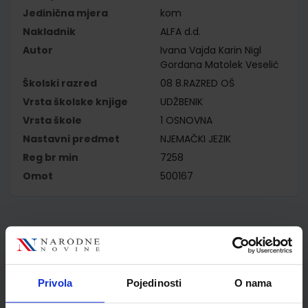
Jedinična mjera
kom
Nakladnik
ALFA d.d.
Autor
Ivana Vajda Karin Nigl
Gordana Matolek Veselić
Školski razred
08 8.RAZRED OŠ
Vrsta školske knjige
UDŽBENIK
Vrsta škole
1 OSNOVNA
Nastavni predmet
NJEMAČKI JEZIK
Reg br min
7258
Omot
500167
Kupci najčešće biraju..
Privola
Pojedinosti
O nama