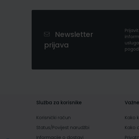
Prijavi
Newsletter
inform
usluga
prijava
pogod
Služba za korisnike
Važne
Korisnički račun
Kako 
Status/Povijest narudžbi
Kako 
Informacije o dostavi
Privat