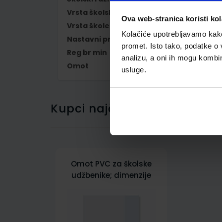
Vrsta školske knjige
UDŽBENIK
Ova web-stranica koristi kol
Vrsta škole
1 OSNOVNA
Kolačiće upotrebljavamo kako 
Nastavni predmet
NJEMAČKI JEZIK
promet. Isto tako, podatke o 
Reg br min
7629
analizu, a oni ih mogu kombini
Omot
500233
usluge.
Kupci najčešće biraju..
Omot PVC za školske
udžbenike; dimenzije
419x287; tip 233