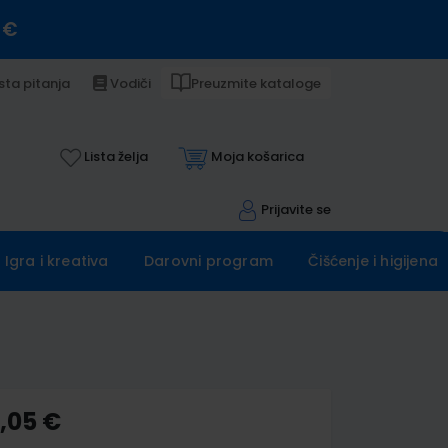
 €
sta pitanja
Vodiči
Preuzmite kataloge
Lista želja
Moja košarica
Prijavite se
Igra i kreativa
Darovni program
Čišćenje i higijena
8,05 €