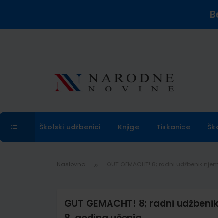
B
Školski udžbenici
Knjige
Tiskanice
Šk
Naslovna
GUT GEMACHT! 8; radni udžbenik njem
GUT GEMACHT! 8; radni udžbenik
8. godina učenja