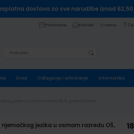
esplatna dostava za sve narudžbe iznad 62,50
Poslovnice
Kontakt
O nama
Če
Pretražite
Pretražite
ola
Ured
Odlaganje i arhiviranje
Informatika
ačkog jezika u osmom razredu OŠ, 8. godina učenja
 njemačkog jezika u osmom razredu OŠ,
1