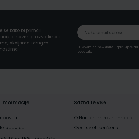
te se kako bi primali
acije o novim proizvodima i
ma, akcijama i drugim
Prijavom na newsletter izjavljujete d
nostima
podataka
 informacije
Saznajte više
kupovati
O Narodnim novinama d.d.
do popusta
Opći uvjeti korištenja
nost i sigurnost podataka