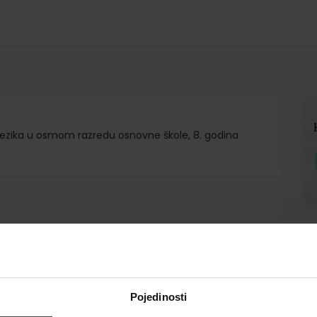
ezika u osmom razredu osnovne škole, 8. godina
d.d.
ana Valjak Ilić
Pojedinosti