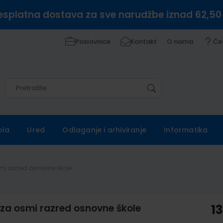
esplatna dostava za sve narudžbe iznad 62,50
Poslovnice
Kontakt
O nama
Če
Pretražite
Pretražite
ola
Ured
Odlaganje i arhiviranje
Informatika
smi razred osnovne škole
 za osmi razred osnovne škole
13