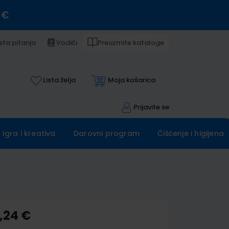
 €
sta pitanja
Vodiči
Preuzmite kataloge
Lista želja
Moja košarica
Prijavite se
Igra i kreativa
Darovni program
Čišćenje i higijena
,24 €