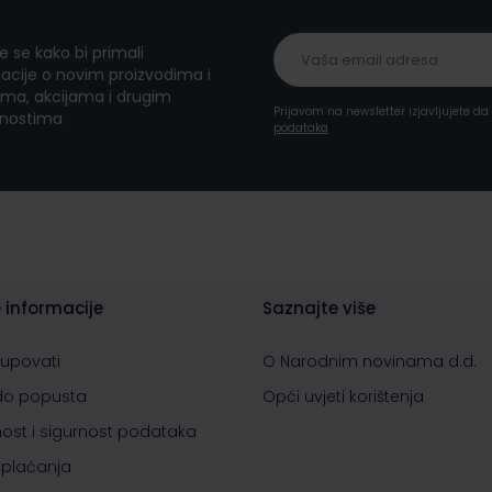
te se kako bi primali
acije o novim proizvodima i
ma, akcijama i drugim
Prijavom na newsletter izjavljujete d
nostima
podataka
 informacije
Saznajte više
kupovati
O Narodnim novinama d.d.
do popusta
Opći uvjeti korištenja
nost i sigurnost podataka
 plaćanja