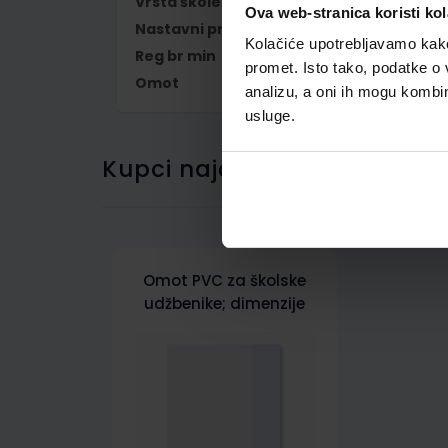
Vrsta škole
1 OSNOVNA
Ova web-stranica koristi kol
Nastavni predmet
POVIJEST
Kolačiće upotrebljavamo kako 
Reg br min
7511
promet. Isto tako, podatke o 
Omot
500297
analizu, a oni ih mogu kombini
usluge.
Kupci najčešće biraju..
Omot PVC za školske
udžbenike; dimenzije
430x277; tip 297