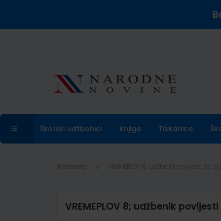
B
Školski udžbenici
Knjige
Tiskanice
Šk
Naslovna
VREMEPLOV 8; udžbenik povijesti za o
VREMEPLOV 8; udžbenik povijesti