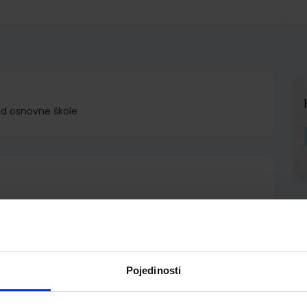
ed osnovne škole
.o.
ović Miljenko Hajdarović Domagoj Švigir
Pojedinosti