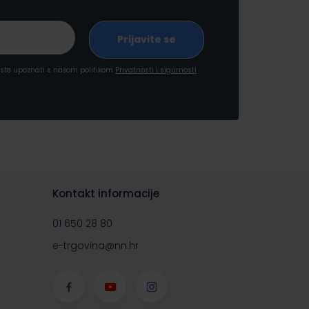
a ste upoznati s našom politikom
Privatnosti i sigurnosti
Kontakt informacije
01 650 28 80
e-trgovina@nn.hr