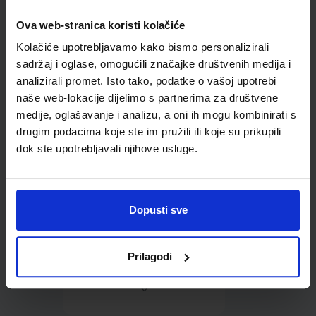
Ova web-stranica koristi kolačiće
Omot PVC za školske
Kolačiće upotrebljavamo kako bismo personalizirali
udžbenike; dimenzije
424x277; tip 159
sadržaj i oglase, omogućili značajke društvenih medija i
analizirali promet. Isto tako, podatke o vašoj upotrebi
naše web-lokacije dijelimo s partnerima za društvene
medije, oglašavanje i analizu, a oni ih mogu kombinirati s
drugim podacima koje ste im pružili ili koje su prikupili
dok ste upotrebljavali njihove usluge.
0,85 €
Dopusti sve
Prilagodi