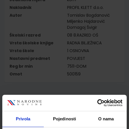
Nakladnik
PROFIL KLETT d.o.o.
Autor
Tomislav Bogdanović
Miljenko Hajdarović
Domagoj Švigir
Školski razred
08 8.RAZRED OŠ
Vrsta školske knjige
RADNA BILJEŽNICA
Vrsta škole
1 OSNOVNA
Nastavni predmet
POVIJEST
Reg br min
7511-DOM
Omot
500159
Kupci najčešće biraju..
Privola
Pojedinosti
O nama