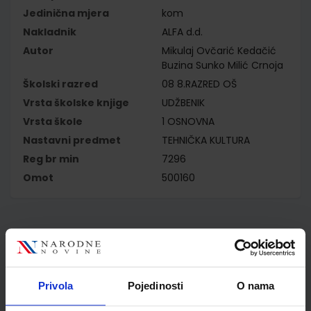
Jedinična mjera
kom
Nakladnik
ALFA d.d.
Autor
Mikulaj Ovčarić Kedačić
Buzina Sunko Milić Crnoja
Školski razred
08 8.RAZRED OŠ
Vrsta školske knjige
UDŽBENIK
Vrsta škole
1 OSNOVNA
Nastavni predmet
TEHNIČKA KULTURA
Reg br min
7296
Omot
500160
Kupci najčešće biraju..
Privola
Pojedinosti
O nama