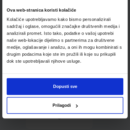
Ova web-stranica koristi kolačiće
Omot PVC za školske
Kolačiće upotrebljavamo kako bismo personalizirali
udžbenike; dimenzije
431x272; tip 160
sadržaj i oglase, omogućili značajke društvenih medija i
analizirali promet. Isto tako, podatke o vašoj upotrebi
naše web-lokacije dijelimo s partnerima za društvene
medije, oglašavanje i analizu, a oni ih mogu kombinirati s
drugim podacima koje ste im pružili ili koje su prikupili
dok ste upotrebljavali njihove usluge.
0,85 €
Dopusti sve
Prilagodi