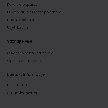
Kako do popusta
Privatnost i sigurnost podataka
Načini plaćanja
Uvjeti kupnje
Saznajte više
O Narodnim novinama d.d.
Opći uvjeti korištenja
Kontakt informacije
01 650 28 80
e-trgovina@nn.hr