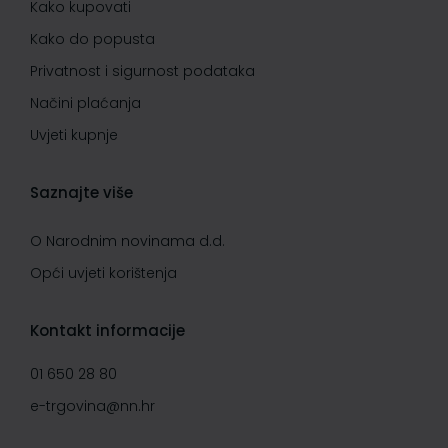
Kako kupovati
Kako do popusta
Privatnost i sigurnost podataka
Načini plaćanja
Uvjeti kupnje
Saznajte više
O Narodnim novinama d.d.
Opći uvjeti korištenja
Kontakt informacije
01 650 28 80
e-trgovina@nn.hr