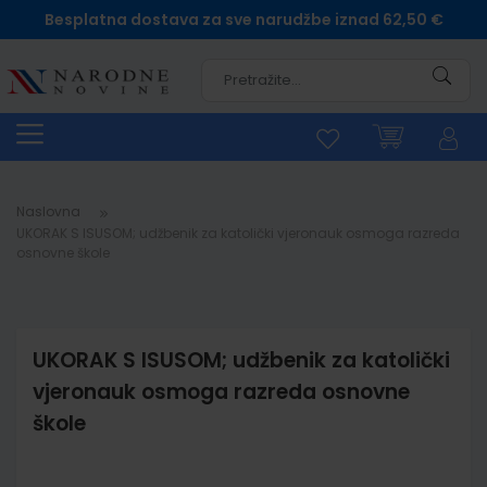
Besplatna dostava za sve narudžbe iznad 62,50 €
Pretra
Naslovna
UKORAK S ISUSOM; udžbenik za katolički vjeronauk osmoga razreda
osnovne škole
UKORAK S ISUSOM; udžbenik za katolički
vjeronauk osmoga razreda osnovne
škole