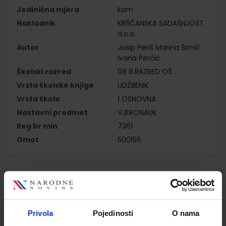
Jedinična mjera
kom
Nakladnik
KRŠĆANSKA SADAŠNJOST
d.o.o.
Autor
Josip Periš Marina Šimić
Ivana Perčić
Školski razred
08 8.RAZRED OŠ
Vrsta školske knjige
UDŽBENIK
Vrsta škole
1 OSNOVNA
Nastavni predmet
VJERONAUK
Reg br min
7361
Omot
500156
Kupci najčešće biraju..
Privola
Pojedinosti
O nama