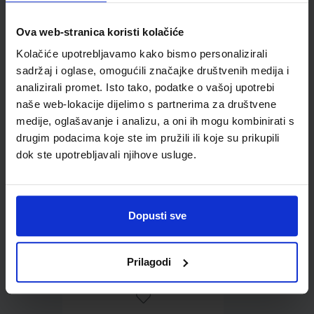
Ova web-stranica koristi kolačiće
Omot PVC za školske
Kolačiće upotrebljavamo kako bismo personalizirali
udžbenike; dimenzije
sadržaj i oglase, omogućili značajke društvenih medija i
401x267; tip 156
analizirali promet. Isto tako, podatke o vašoj upotrebi
naše web-lokacije dijelimo s partnerima za društvene
medije, oglašavanje i analizu, a oni ih mogu kombinirati s
drugim podacima koje ste im pružili ili koje su prikupili
dok ste upotrebljavali njihove usluge.
Dopusti sve
0,85 €
Prilagodi