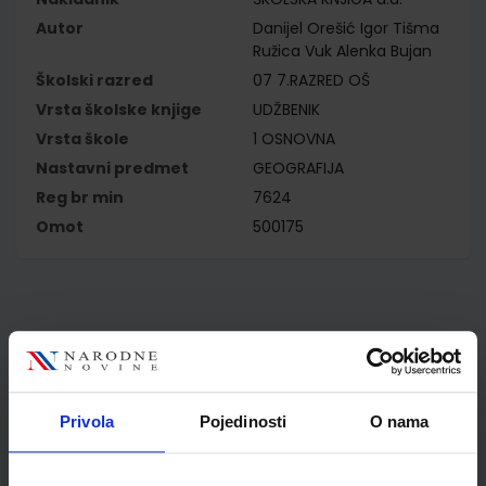
Autor
Danijel Orešić Igor Tišma
Ružica Vuk Alenka Bujan
Školski razred
07 7.RAZRED OŠ
Vrsta školske knjige
UDŽBENIK
Vrsta škole
1 OSNOVNA
Nastavni predmet
GEOGRAFIJA
Reg br min
7624
Omot
500175
Kupci najčešće biraju..
Privola
Pojedinosti
O nama
Omot PVC za školske