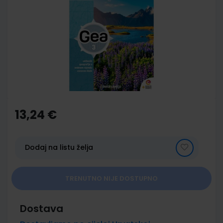
end
of
the
images
gallery
Skip
to
the
13,24 €
beginning
of
the
images
Dodaj na listu želja
gallery
TRENUTNO NIJE DOSTUPNO
Dostava