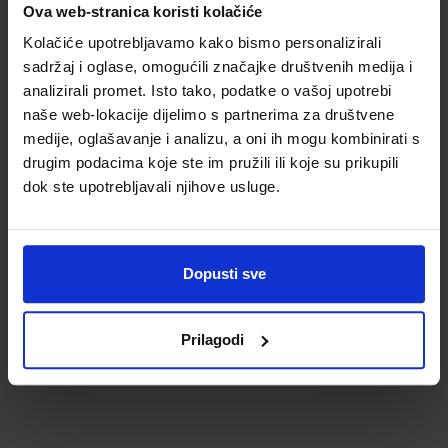
Ova web-stranica koristi kolačiće
udžbenike; dimenzije
415x267; tip 175
Kolačiće upotrebljavamo kako bismo personalizirali
sadržaj i oglase, omogućili značajke društvenih medija i
analizirali promet. Isto tako, podatke o vašoj upotrebi
naše web-lokacije dijelimo s partnerima za društvene
medije, oglašavanje i analizu, a oni ih mogu kombinirati s
drugim podacima koje ste im pružili ili koje su prikupili
dok ste upotrebljavali njihove usluge.
0,85 €
Dopusti sve
Prilagodi