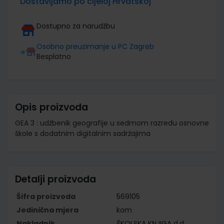
Dostavljamo po cijeloj Hrvatskoj
Dostupno za narudžbu
Osobno preuzimanje u PC Zagreb
Besplatno
Opis proizvoda
GEA 3 : udžbenik geografije u sedmom razredu osnovne
škole s dodatnim digitalnim sadržajima
Detalji proizvoda
Šifra proizvoda
569105
Jedinična mjera
kom
Nakladnik
ŠKOLSKA KNJIGA d.d.