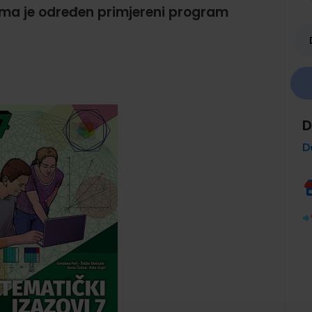
ima je određen primjereni program
D
D