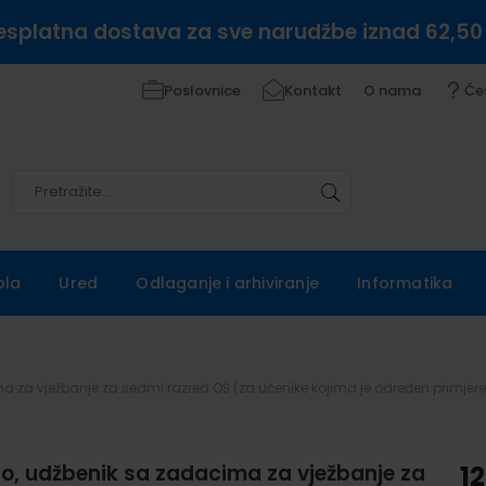
esplatna dostava za sve narudžbe iznad 62,50
Poslovnice
Kontakt
O nama
Če
Pretražite
Pretražite
ola
Ured
Odlaganje i arhiviranje
Informatika
cima za vježbanje za sedmi razred OŠ (za učenike kojima je određen prim
io, udžbenik sa zadacima za vježbanje za
12