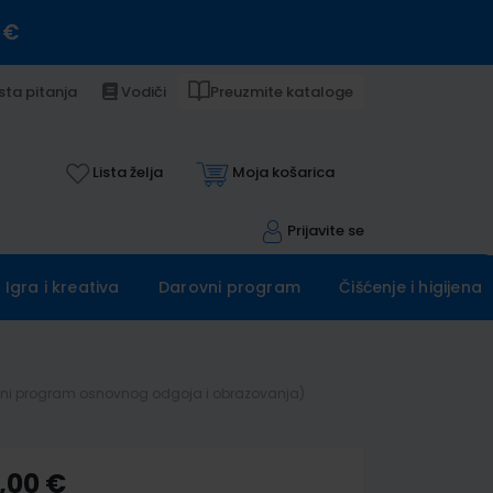
 €
sta pitanja
Vodiči
Preuzmite kataloge
Lista želja
Moja košarica
Prijavite se
Igra i kreativa
Darovni program
Čišćenje i higijena
jereni program osnovnog odgoja i obrazovanja)
,00 €