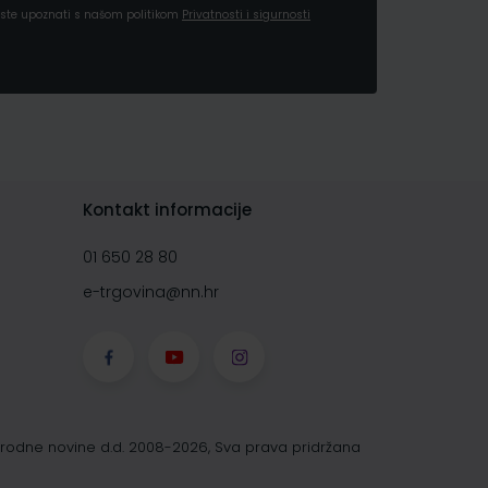
a ste upoznati s našom politikom
Privatnosti i sigurnosti
Kontakt informacije
01 650 28 80
e-trgovina@nn.hr
rodne novine d.d. 2008-2026, Sva prava pridržana