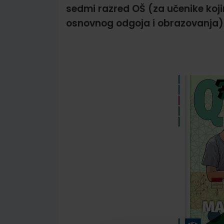
sedmi razred OŠ (za učenike koj
osnovnog odgoja i obrazovanja)
Skip
to
the
end
of
the
images
gallery