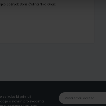
jko Bošnjak Boris Čulina Niko Grgić
te se kako bi primali
acije o novim proizvodima i