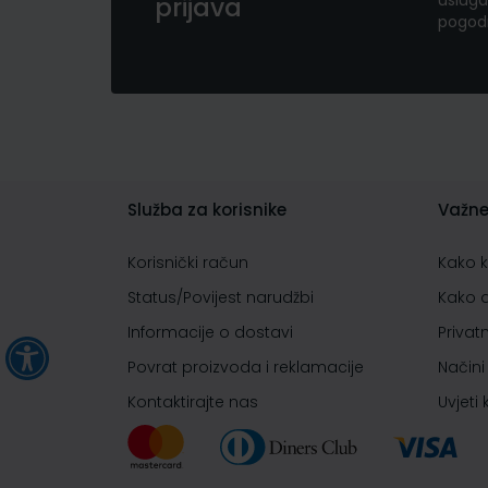
usluga
prijava
pogod
Služba za korisnike
Važne
Korisnički račun
Kako 
Status/Povijest narudžbi
Kako 
Informacije o dostavi
Privat
Povrat proizvoda i reklamacije
Načini
Kontaktirajte nas
Uvjeti