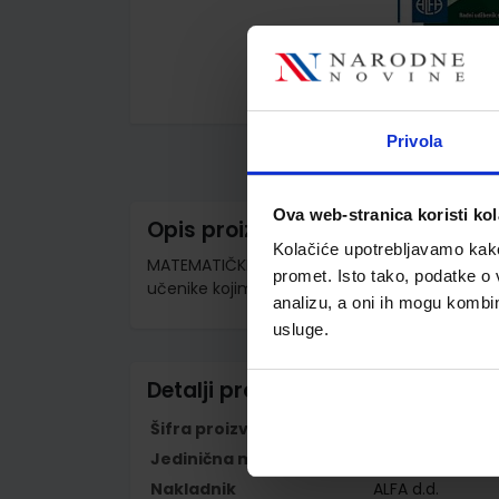
Skip
to
Privola
the
beginning
of
the
Ova web-stranica koristi kol
images
Opis proizvoda
gallery
Kolačiće upotrebljavamo kako 
MATEMATIČKI IZAZOVI 7 - PP; 1. dio, udžbenik
promet. Isto tako, podatke o 
učenike kojima je određen primjereni progr
analizu, a oni ih mogu kombini
usluge.
Detalji proizvoda
Šifra proizvoda
567949
Jedinična mjera
kom
Nakladnik
ALFA d.d.