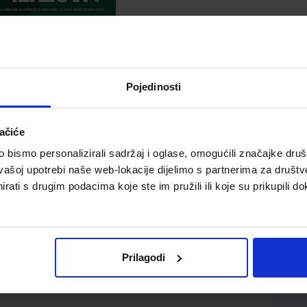
Pojedinosti
ačiće
bismo personalizirali sadržaj i oglase, omogućili značajke društv
 sa zadacima za vježbanje za sedmi razred OŠ (za
vašoj upotrebi naše web-lokacije dijelimo s partnerima za društv
am osnovnog odgoja i obrazovanja)
rati s drugim podacima koje ste im pružili ili koje su prikupili do
Prilagodi