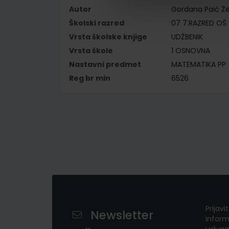
Autor
Gordana Paić Žel
Školski razred
07 7.RAZRED OŠ
Vrsta školske knjige
UDŽBENIK
Vrsta škole
1 OSNOVNA
Nastavni predmet
MATEMATIKA PP
Reg br min
6526
Prijavi
Newsletter
inform