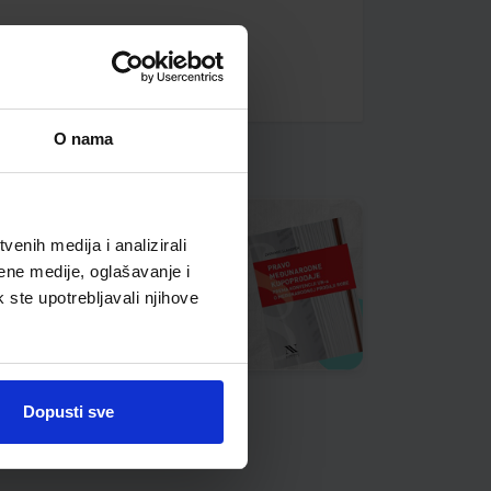
O nama
enih medija i analizirali
ene medije, oglašavanje i
k ste upotrebljavali njihove
Dopusti sve