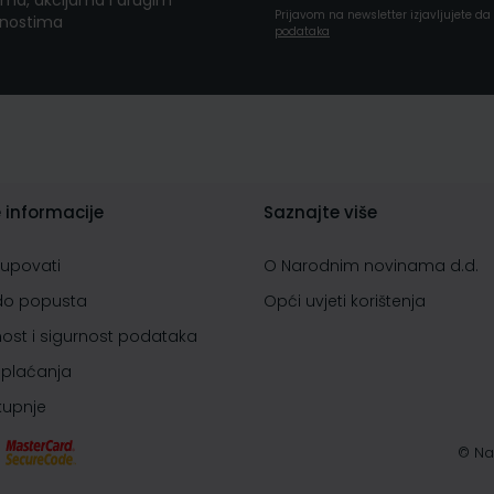
ma, akcijama i drugim
Prijavom na newsletter izjavljujete d
nostima
podataka
 informacije
Saznajte više
kupovati
O Narodnim novinama d.d.
do popusta
Opći uvjeti korištenja
nost i sigurnost podataka
 plaćanja
 kupnje
© Na