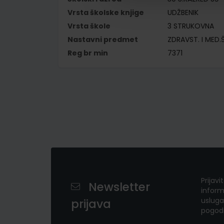
Vrsta školske knjige
UDŽBENIK
Vrsta škole
3 STRUKOVNA
Nastavni predmet
ZDRAVST. I MED.
Reg br min
7371
Prijavi
Newsletter
inform
usluga
prijava
pogod