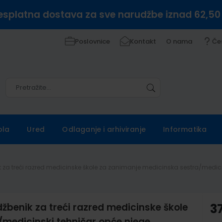
esplatna dostava za sve narudžbe iznad 62,50
Poslovnice
Kontakt
O nama
Če
Pretražite
Pretražite
ola
Ured
Odlaganje i arhiviranje
Informatika
za treći razred medicinske škole za zanimanje medicinska sestra/medici
enik za treći razred medicinske škole
3
medicinski tehničar opće njege