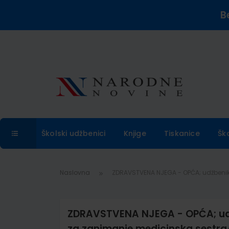
B
Školski udžbenici
Knjige
Tiskanice
Šk
Naslovna
ZDRAVSTVENA NJEGA - OPĆA; udžbenik 
ZDRAVSTVENA NJEGA - OPĆA; udžb
za zanimanje medicinska sestra/