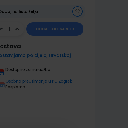
Dodaj na listu želja
DODAJ U KOŠARICU
ostava
ostavljamo po cijeloj Hrvatskoj
Dostupno za narudžbu
Osobno preuzimanje u PC Zagreb
Besplatno