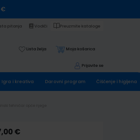
 €
sta pitanja
Vodiči
Preuzmite kataloge
Lista želja
Moja košarica
Prijavite se
Igra i kreativa
Darovni program
Čišćenje i higijena
nski tehničar opće njege
7,00 €