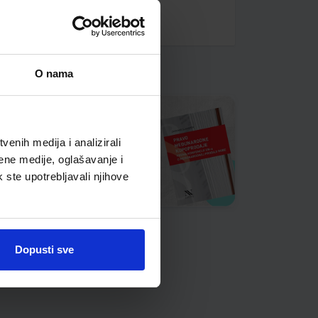
O nama
enih medija i analizirali
ene medije, oglašavanje i
k ste upotrebljavali njihove
Dopusti sve