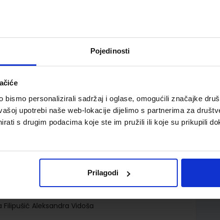
Pojedinosti
ačiće
i razred medicinske škole za zanimanje medicinska
bismo personalizirali sadržaj i oglase, omogućili značajke društv
e njege
vašoj upotrebi naše web-lokacije dijelimo s partnerima za društv
rati s drugim podacima koje ste im pružili ili koje su prikupili do
Prilagodi
ADA d.o.o.
 Filipušić Aleksandra Vidoša