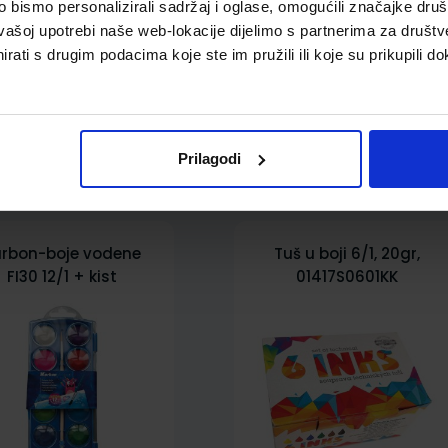
bismo personalizirali sadržaj i oglase, omogućili značajke društv
A
vašoj upotrebi naše web-lokacije dijelimo s partnerima za društv
rati s drugim podacima koje ste im pružili ili koje su prikupili do
pili i ovo…
Prilagodi
rbon-boje vodene
Tuš u boji 6/1, 20gr,
FI30 12/1 + kist
01417S0601KK