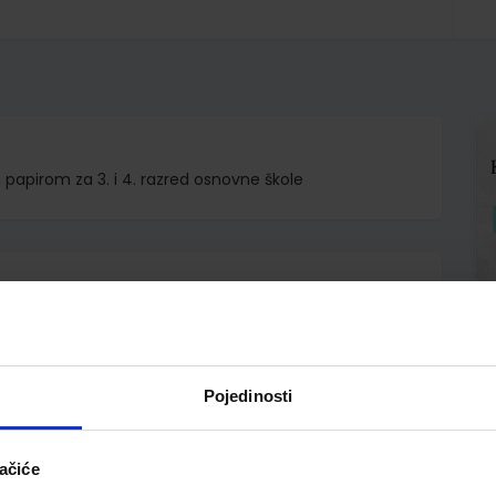
 papirom za 3. i 4. razred osnovne škole
d.d.
Pojedinosti
A OŠ
ačiće