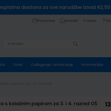
esplatna dostava za sve narudžbe iznad 62,50
Poslovnice
Kontakt
O nama
Če
Pretražite
Pretražite
ola
Ured
Odlaganje i arhiviranje
Informatika
lažnim papirom za 3. i 4. razred OŠ
 s kolažnim papirom za 3. i 4. razred OŠ
13