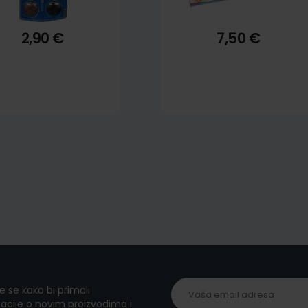
2,90 €
7,50 €
te se kako bi primali
acije o novim proizvodima i