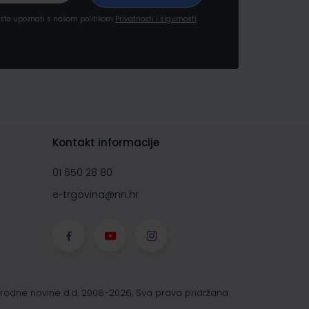
a ste upoznati s našom politikom
Privatnosti i sigurnosti
Kontakt informacije
01 650 28 80
e-trgovina@nn.hr
rodne novine d.d. 2008-2026, Sva prava pridržana