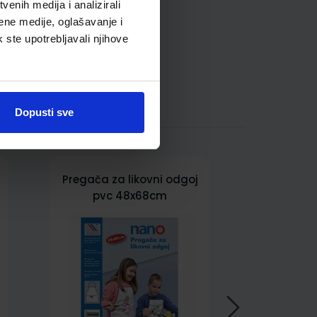
enih medija i analizirali
ene medije, oglašavanje i
k ste upotrebljavali njihove
Dopusti sve
Pregača za likovni odgoj
pvc 48x68cm