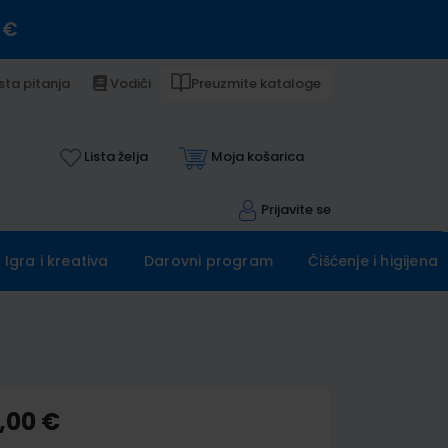
 €
sta pitanja
Vodiči
Preuzmite kataloge
Lista želja
Moja košarica
Prijavite se
Igra i kreativa
Darovni program
Čišćenje i higijena
,00 €