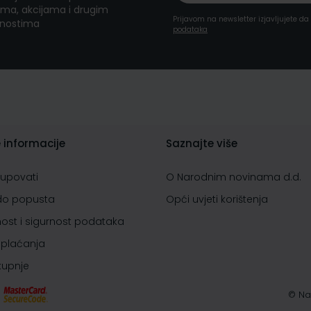
ma, akcijama i drugim
Prijavom na newsletter izjavljujete d
nostima
podataka
 informacije
Saznajte više
kupovati
O Narodnim novinama d.d.
do popusta
Opći uvjeti korištenja
nost i sigurnost podataka
 plaćanja
 kupnje
© Na