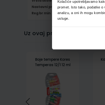
Vrsta škole
1 OSNOVNA
Kolačiće upotrebljavamo kako 
Nastavni predmet
LIKOVNA KULTUR
promet. Isto tako, podatke o 
Reg br min
014175
analizu, a oni ih mogu kombini
usluge.
Uz ovaj proizvod kupci su ku
Boje tempere Kores
Ka
Temperas 12/1 12 ml