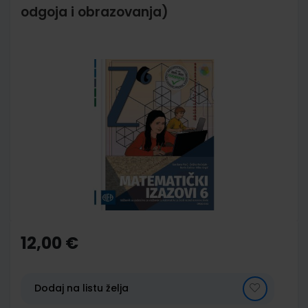
odgoja i obrazovanja)
Skip
to
the
end
of
the
images
gallery
Skip
to
the
12,00 €
beginning
of
the
images
Dodaj na listu želja
gallery