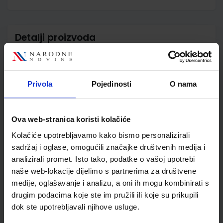
Detalji proizvoda
Šifra proizvoda
567948
Jedinična mjera
kom
Nakladnik
ALFA d.d.
Privola
Pojedinosti
O nama
Autor
Gordana Paić Željko
Bošnjak Boris Čulina Niko
Grgić
Ova web-stranica koristi kolačiće
Školski razred
06 6.RAZRED OŠ
Kolačiće upotrebljavamo kako bismo personalizirali
Vrsta školske knjige
UDŽBENIK
sadržaj i oglase, omogućili značajke društvenih medija i
Vrsta škole
1 OSNOVNA
analizirali promet. Isto tako, podatke o vašoj upotrebi
Nastavni predmet
MATEMATIKA PP
naše web-lokacije dijelimo s partnerima za društvene
Reg br min
6523
medije, oglašavanje i analizu, a oni ih mogu kombinirati s
drugim podacima koje ste im pružili ili koje su prikupili
dok ste upotrebljavali njihove usluge.