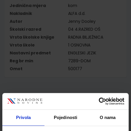
Jedinična mjera
kom
Nakladnik
ALFA d.d.
Autor
Jenny Dooley
Školski razred
04 4.RAZRED OŠ
Vrsta školske knjige
RADNA BILJEŽNICA
Vrsta škole
1 OSNOVNA
Nastavni predmet
ENGLESKI JEZIK
Reg br min
7289-DOM
Omot
500177
Kupci najčešće biraju..
Privola
Pojedinosti
O nama