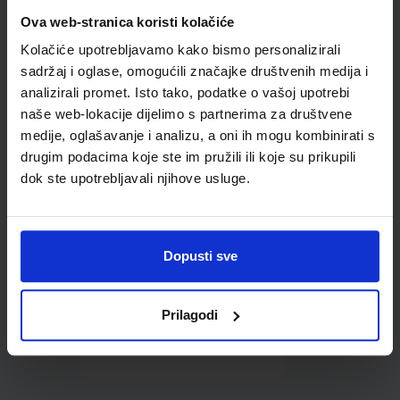
Omot PVC za školske
Ova web-stranica koristi kolačiće
udžbenike; dimenzije
Kolačiće upotrebljavamo kako bismo personalizirali
431x287; tip 177
sadržaj i oglase, omogućili značajke društvenih medija i
analizirali promet. Isto tako, podatke o vašoj upotrebi
naše web-lokacije dijelimo s partnerima za društvene
medije, oglašavanje i analizu, a oni ih mogu kombinirati s
drugim podacima koje ste im pružili ili koje su prikupili
dok ste upotrebljavali njihove usluge.
0,85 €
Dopusti sve
Prilagodi