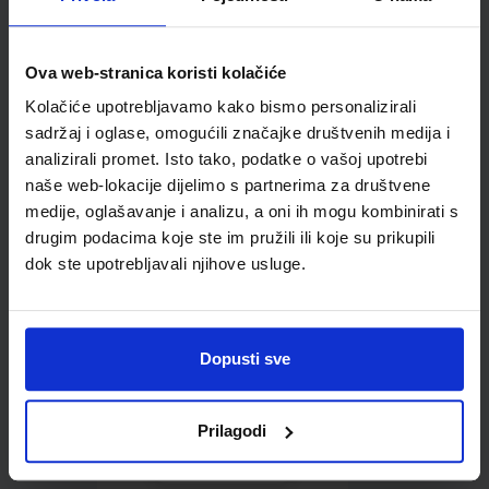
Ova web-stranica koristi kolačiće
Kolačiće upotrebljavamo kako bismo personalizirali
Omot PVC za školske
sadržaj i oglase, omogućili značajke društvenih medija i
udžbenike; dimenzije
analizirali promet. Isto tako, podatke o vašoj upotrebi
431x287; tip 177
naše web-lokacije dijelimo s partnerima za društvene
medije, oglašavanje i analizu, a oni ih mogu kombinirati s
drugim podacima koje ste im pružili ili koje su prikupili
dok ste upotrebljavali njihove usluge.
Dopusti sve
0,85 €
Prilagodi