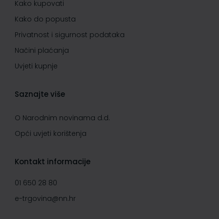
Kako kupovati
Kako do popusta
Privatnost i sigurnost podataka
Načini plaćanja
Uvjeti kupnje
Saznajte više
O Narodnim novinama d.d.
Opći uvjeti korištenja
Kontakt informacije
01 650 28 80
e-trgovina@nn.hr