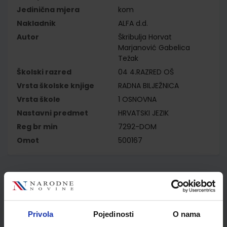
Jedinična mjera
kom
Nakladnik
ALFA d.d.
Autor
Škribulja Horvat
Marjanović Gabelica
Težak
Školski razred
04 4.RAZRED OŠ
Vrsta školske knjige
RADNA BILJEŽNICA
Vrsta škole
1 OSNOVNA
Nastavni predmet
HRVATSKI JEZIK
Reg br min
7292-DOM
Omot
500167
Kupci najčešće biraju..
Privola
Pojedinosti
O nama