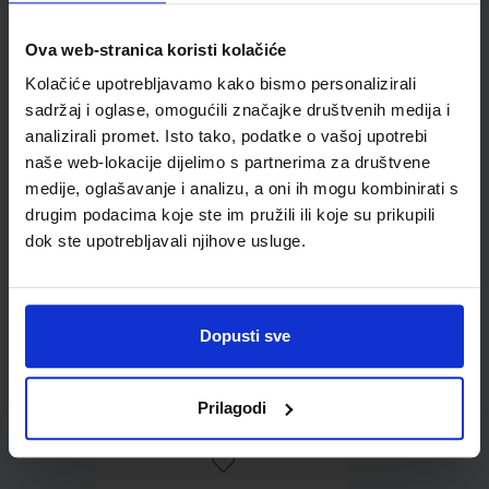
Ova web-stranica koristi kolačiće
Omot PVC za školske
Kolačiće upotrebljavamo kako bismo personalizirali
udžbenike; dimenzije
sadržaj i oglase, omogućili značajke društvenih medija i
433x272; tip 167
analizirali promet. Isto tako, podatke o vašoj upotrebi
naše web-lokacije dijelimo s partnerima za društvene
medije, oglašavanje i analizu, a oni ih mogu kombinirati s
drugim podacima koje ste im pružili ili koje su prikupili
dok ste upotrebljavali njihove usluge.
Dopusti sve
0,85 €
Prilagodi