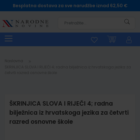
Besplatna dostava za sve narudžbe iznad 62,50 €
Pretra
Naslovna
ŠKRINJICA SLOVA I RIJEČI 4; radna bilježnica iz hrvatskoga jezika za
četvrti razred osnovne škole
ŠKRINJICA SLOVA I RIJEČI 4; radna
bilježnica iz hrvatskoga jezika za četvrti
razred osnovne škole