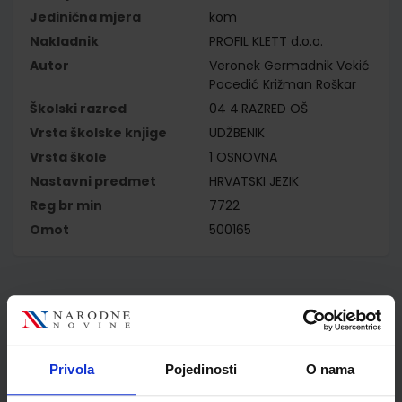
Jedinična mjera
kom
Nakladnik
PROFIL KLETT d.o.o.
Autor
Veronek Germadnik Vekić
Pocedić Križman Roškar
Školski razred
04 4.RAZRED OŠ
Vrsta školske knjige
UDŽBENIK
Vrsta škole
1 OSNOVNA
Nastavni predmet
HRVATSKI JEZIK
Reg br min
7722
Omot
500165
Kupci najčešće biraju..
Privola
Pojedinosti
O nama