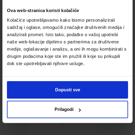
Ova web-stranica koristi kolačiće
Omot PVC za školske
Kolačiće upotrebljavamo kako bismo personalizirali
udžbenike; dimenzije
435x304; tip 165
sadržaj i oglase, omogućili značajke društvenih medija i
analizirali promet. Isto tako, podatke o vašoj upotrebi
naše web-lokacije dijelimo s partnerima za društvene
medije, oglašavanje i analizu, a oni ih mogu kombinirati s
drugim podacima koje ste im pružili ili koje su prikupili
dok ste upotrebljavali njihove usluge.
0,85 €
Dopusti sve
Prilagodi