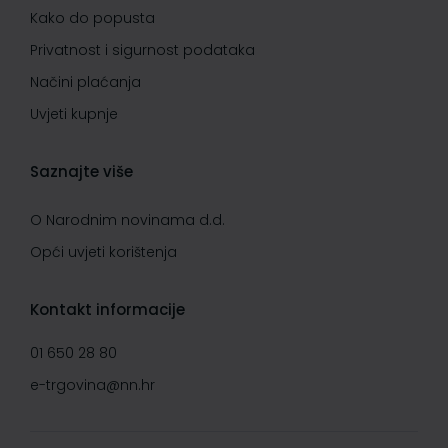
Kako do popusta
Privatnost i sigurnost podataka
Načini plaćanja
Uvjeti kupnje
Saznajte više
O Narodnim novinama d.d.
Opći uvjeti korištenja
Kontakt informacije
01 650 28 80
e-trgovina@nn.hr