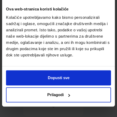
Ova web-stranica koristi kolačiće
Omot PVC za školske
Kolačiće upotrebljavamo kako bismo personalizirali
udžbenike; dimenzije
421x277; tip 261
sadržaj i oglase, omogućili značajke društvenih medija i
analizirali promet. Isto tako, podatke o vašoj upotrebi
naše web-lokacije dijelimo s partnerima za društvene
medije, oglašavanje i analizu, a oni ih mogu kombinirati s
drugim podacima koje ste im pružili ili koje su prikupili
dok ste upotrebljavali njihove usluge.
0,85 €
Dopusti sve
Prilagodi