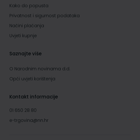
Kako do popusta
Privatnost i sigurnost podataka
Načini plaćanja
Uvjeti kupnje
Saznajte više
O Narodnim novinama d.d.
Opći uvjeti korištenja
Kontakt informacije
01 650 28 80
e-trgovina@nn.hr