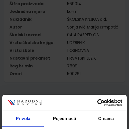
Šifra proizvoda
569014
Jedinična mjera
kom
Nakladnik
ŠKOLSKA KNJIGA d.d.
Autor
Sonja Ivić Marija Krmpotić
Školski razred
04 4.RAZRED OŠ
Vrsta školske knjige
UDŽBENIK
Vrsta škole
1 OSNOVNA
Nastavni predmet
HRVATSKI JEZIK
Reg br min
7699
Omot
500261
Kupci najčešće biraju..
Privola
Pojedinosti
O nama