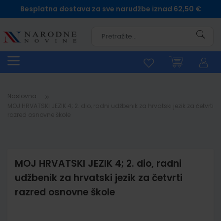
Besplatna dostava za sve narudžbe iznad 62,50 €
Pretra
Naslovna
MOJ HRVATSKI JEZIK 4; 2. dio, radni udžbenik za hrvatski jezik za četvrti
razred osnovne škole
MOJ HRVATSKI JEZIK 4; 2. dio, radni
udžbenik za hrvatski jezik za četvrti
razred osnovne škole