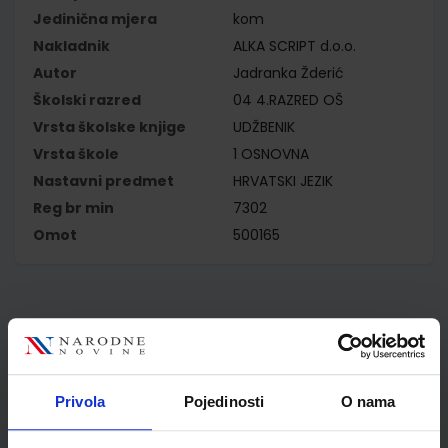
Jedinična mjera
kom
Nakladnik
ALKA SCRIPT d.o.o.
Autor
Jadranka Žderić
Školski razred
04 4.RAZRED OŠ
Vrsta školske knjige
UDŽBENIK
Vrsta škole
1 OSNOVNA
Nastavni predmet
HRVATSKI JEZIK
Reg br min
7302
Omot
500165
Kupci najčešće biraju..
Privola
Pojedinosti
O nama