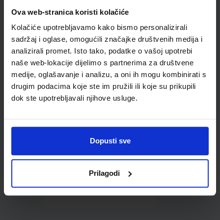
Omot PVC za školske
Ova web-stranica koristi kolačiće
udžbenike; dimenzije
Kolačiće upotrebljavamo kako bismo personalizirali
435x304; tip 165
sadržaj i oglase, omogućili značajke društvenih medija i
analizirali promet. Isto tako, podatke o vašoj upotrebi
naše web-lokacije dijelimo s partnerima za društvene
medije, oglašavanje i analizu, a oni ih mogu kombinirati s
drugim podacima koje ste im pružili ili koje su prikupili
dok ste upotrebljavali njihove usluge.
0,85 €
Dopusti sve
Prilagodi