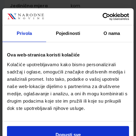
Jedinična mjera
kom
Nakladnik
ALFA d.d.
Autor
Andrea Škribulja Horvat
Vesna Marjanović Marina
Privola
Pojedinosti
O nama
Gabelica
Školski razred
04 4.RAZRED OŠ
Vrsta školske knjige
NASTAVNI LISTIĆI
Ova web-stranica koristi kolačiće
Vrsta škole
1 OSNOVNA
Kolačiće upotrebljavamo kako bismo personalizirali
Nastavni predmet
HRVATSKI JEZIK
sadržaj i oglase, omogućili značajke društvenih medija i
Reg br min
7292-DOM2
analizirali promet. Isto tako, podatke o vašoj upotrebi
naše web-lokacije dijelimo s partnerima za društvene
medije, oglašavanje i analizu, a oni ih mogu kombinirati s
drugim podacima koje ste im pružili ili koje su prikupili
dok ste upotrebljavali njihove usluge.
Dopusti sve