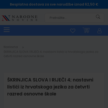
Besplatna dostava za sve narudžbe iznad 62,50 €
Pretra
Naslovna
ŠKRINJICA SLOVA I RIJEČI 4; nastavni listići iz hrvatskoga jezika za
četvrti razred osnovne škole
ŠKRINJICA SLOVA I RIJEČI 4; nastavni
listići iz hrvatskoga jezika za četvrti
razred osnovne škole