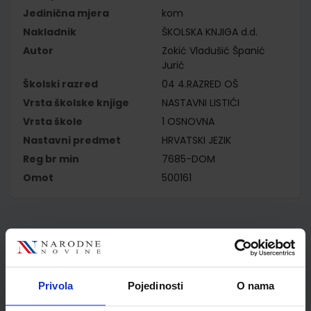
Jedinična mjera
kom
Nakladnik
ŠKOLSKA KNJIGA d.d.
Autor
Zokić Vladušić Španić
Jurić
Školski razred
04 4.RAZRED OŠ
Vrsta školske knjige
NASTAVNI LISTIĆI
Vrsta škole
1 OSNOVNA
Nastavni predmet
HRVATSKI JEZIK
Reg br min
7685-DOM
Omot
500161
Kupci najčešće biraju..
Privola
Pojedinosti
O nama