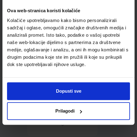
Ova web-stranica koristi kolačiće
Omot PVC za školske
Kolačiće upotrebljavamo kako bismo personalizirali
udžbenike; dimenzije
416x277; tip 161
sadržaj i oglase, omogućili značajke društvenih medija i
analizirali promet. Isto tako, podatke o vašoj upotrebi
naše web-lokacije dijelimo s partnerima za društvene
medije, oglašavanje i analizu, a oni ih mogu kombinirati s
drugim podacima koje ste im pružili ili koje su prikupili
dok ste upotrebljavali njihove usluge.
0,85 €
Dopusti sve
Prilagodi