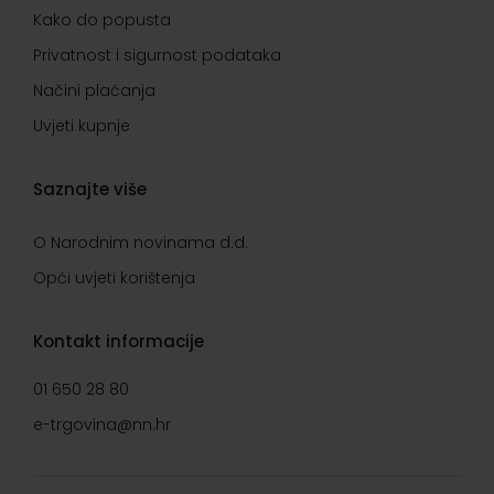
Kako do popusta
Privatnost i sigurnost podataka
Načini plaćanja
Uvjeti kupnje
Saznajte više
O Narodnim novinama d.d.
Opći uvjeti korištenja
Kontakt informacije
01 650 28 80
e-trgovina@nn.hr