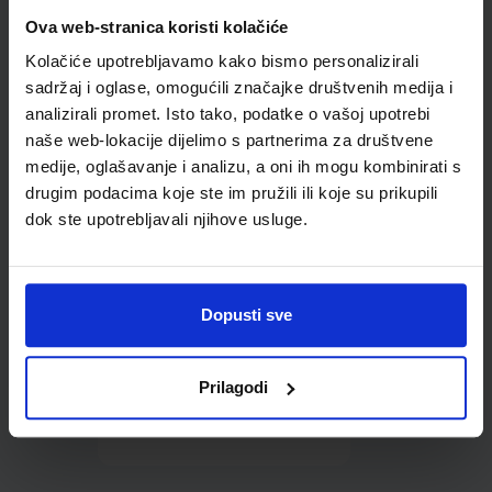
Omot PVC za školske
Ova web-stranica koristi kolačiće
udžbenike; dimenzije
Kolačiće upotrebljavamo kako bismo personalizirali
431x272; tip 160
sadržaj i oglase, omogućili značajke društvenih medija i
analizirali promet. Isto tako, podatke o vašoj upotrebi
naše web-lokacije dijelimo s partnerima za društvene
medije, oglašavanje i analizu, a oni ih mogu kombinirati s
drugim podacima koje ste im pružili ili koje su prikupili
dok ste upotrebljavali njihove usluge.
0,85 €
Dopusti sve
Prilagodi