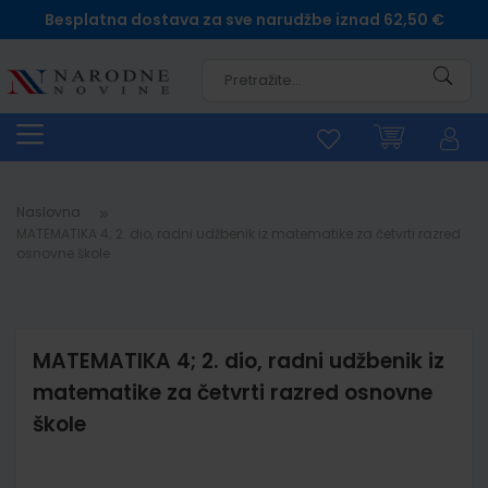
Besplatna dostava za sve narudžbe iznad 62,50 €
Pretra
Naslovna
MATEMATIKA 4; 2. dio, radni udžbenik iz matematike za četvrti razred
osnovne škole
MATEMATIKA 4; 2. dio, radni udžbenik iz
matematike za četvrti razred osnovne
škole