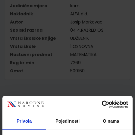
Jedinična mjera
kom
Nakladnik
ALFA d.d.
Autor
Josip Markovac
Školski razred
04 4.RAZRED OŠ
Vrsta školske knjige
UDŽBENIK
Vrsta škole
1 OSNOVNA
Nastavni predmet
MATEMATIKA
Reg br min
7269
Omot
500160
Kupci najčešće biraju..
Privola
Pojedinosti
O nama