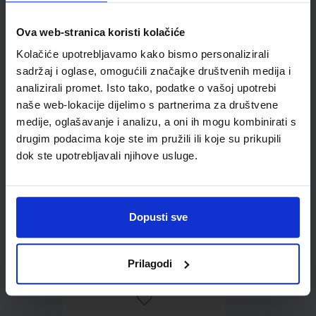
Ova web-stranica koristi kolačiće
Omot PVC za školske
Kolačiće upotrebljavamo kako bismo personalizirali
udžbenike; dimenzije
sadržaj i oglase, omogućili značajke društvenih medija i
424x277; tip 159
analizirali promet. Isto tako, podatke o vašoj upotrebi
naše web-lokacije dijelimo s partnerima za društvene
medije, oglašavanje i analizu, a oni ih mogu kombinirati s
drugim podacima koje ste im pružili ili koje su prikupili
dok ste upotrebljavali njihove usluge.
Dopusti sve
0,85 €
Prilagodi