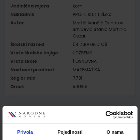
Jedinična mjera
kom
Nakladnik
PROFIL KLETT d.o.o.
Autor
Martić Ivančić Dunatov
Brničević Stanić Martinić
Cezar
Školski razred
04 4.RAZRED OŠ
Vrsta školske knjige
UDŽBENIK
Vrsta škole
1 OSNOVNA
Nastavni predmet
MATEMATIKA
Reg br min
7731
Omot
500159
Kupci najčešće biraju..
Privola
Pojedinosti
O nama