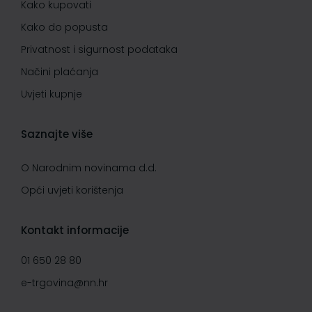
Kako kupovati
Kako do popusta
Privatnost i sigurnost podataka
Načini plaćanja
Uvjeti kupnje
Saznajte više
O Narodnim novinama d.d.
Opći uvjeti korištenja
Kontakt informacije
01 650 28 80
e-trgovina@nn.hr