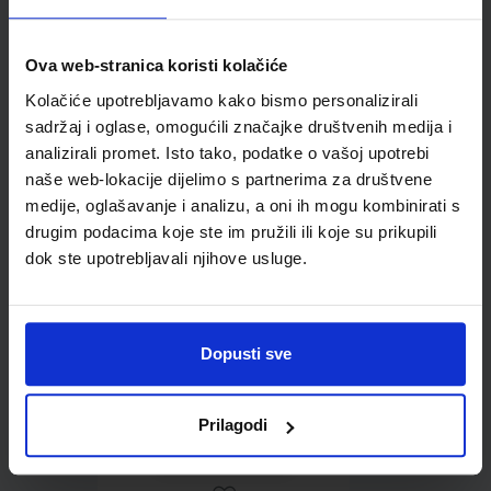
Ova web-stranica koristi kolačiće
Kolačiće upotrebljavamo kako bismo personalizirali
Omot PVC za školske
sadržaj i oglase, omogućili značajke društvenih medija i
udžbenike; dimenzije
analizirali promet. Isto tako, podatke o vašoj upotrebi
413x287; tip 239
naše web-lokacije dijelimo s partnerima za društvene
medije, oglašavanje i analizu, a oni ih mogu kombinirati s
drugim podacima koje ste im pružili ili koje su prikupili
dok ste upotrebljavali njihove usluge.
Dopusti sve
0,85 €
Prilagodi