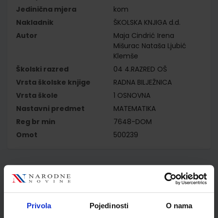
Jedinična mjera
kom
Nakladnik
ŠKOLSKA KNJIGA d.d.
Autor
Maja Cindrić Irena
Mišurac Nataša Ljubić
Klemše
Školski razred
04 4.RAZRED OŠ
Vrsta školske knjige
RADNA BILJEŽNICA
Vrsta škole
1 OSNOVNA
Nastavni predmet
MATEMATIKA
Reg br min
7648-DOM
Omot
500239
Kupci najčešće biraju..
Privola
Pojedinosti
O nama