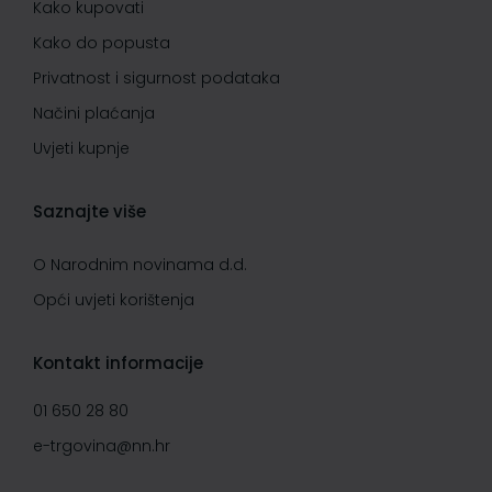
Kako kupovati
Kako do popusta
Privatnost i sigurnost podataka
Načini plaćanja
Uvjeti kupnje
Saznajte više
O Narodnim novinama d.d.
Opći uvjeti korištenja
Kontakt informacije
01 650 28 80
e-trgovina@nn.hr