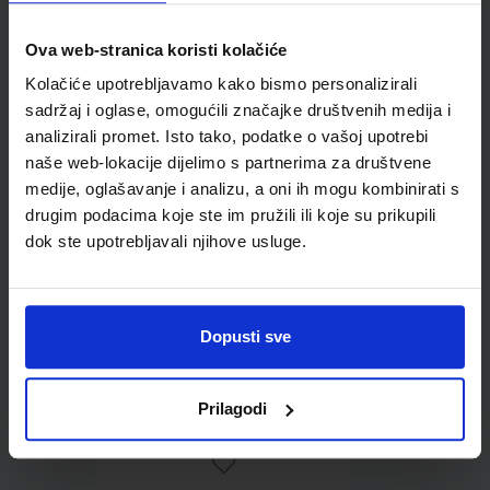
Ova web-stranica koristi kolačiće
Omot PVC za školske
Kolačiće upotrebljavamo kako bismo personalizirali
udžbenike; dimenzije
sadržaj i oglase, omogućili značajke društvenih medija i
413x287; tip 239
analizirali promet. Isto tako, podatke o vašoj upotrebi
naše web-lokacije dijelimo s partnerima za društvene
medije, oglašavanje i analizu, a oni ih mogu kombinirati s
drugim podacima koje ste im pružili ili koje su prikupili
dok ste upotrebljavali njihove usluge.
Dopusti sve
0,85 €
Prilagodi