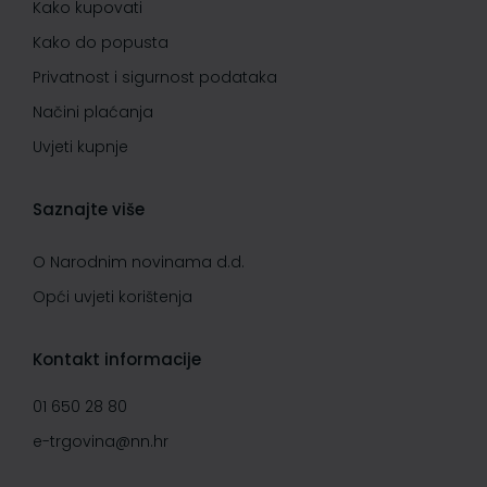
Kako kupovati
Kako do popusta
Privatnost i sigurnost podataka
Načini plaćanja
Uvjeti kupnje
Saznajte više
O Narodnim novinama d.d.
Opći uvjeti korištenja
Kontakt informacije
01 650 28 80
e-trgovina@nn.hr