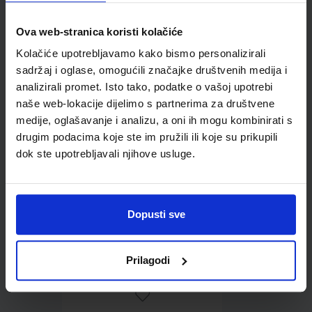
Ova web-stranica koristi kolačiće
Omot PVC za školske
Kolačiće upotrebljavamo kako bismo personalizirali
udžbenike; dimenzije
sadržaj i oglase, omogućili značajke društvenih medija i
416x287; tip 162
analizirali promet. Isto tako, podatke o vašoj upotrebi
naše web-lokacije dijelimo s partnerima za društvene
medije, oglašavanje i analizu, a oni ih mogu kombinirati s
drugim podacima koje ste im pružili ili koje su prikupili
dok ste upotrebljavali njihove usluge.
Dopusti sve
0,85 €
Prilagodi