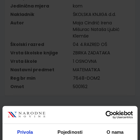
Jedinična mjera
kom
Nakladnik
ŠKOLSKA KNJIGA d.d.
Autor
Maja Cindrić Irena
Mišurac Nataša Ljubić
Klemše
Školski razred
04 4.RAZRED OŠ
Vrsta školske knjige
ZBIRKA ZADATAKA
Vrsta škole
1 OSNOVNA
Nastavni predmet
MATEMATIKA
Reg br min
7648-DOM2
Omot
500162
Kupci najčešće biraju..
Privola
Pojedinosti
O nama