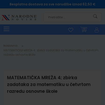
Besplatna dostava za sve narudžbe iznad 62,50 €
Pretra
Naslovna
MATEMATIČKA MREŽA 4; zbirka zadataka za matematiku u četvrtom
razredu osnovne škole
MATEMATIČKA MREŽA 4; zbirka
zadataka za matematiku u četvrtom
razredu osnovne škole