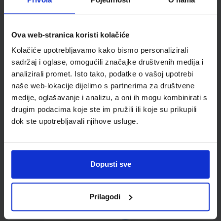
Kupci najčešće biraju..
Ova web-stranica koristi kolačiće
Kolačiće upotrebljavamo kako bismo personalizirali
Omot PVC za školske
sadržaj i oglase, omogućili značajke društvenih medija i
udžbenike; dimenzije
analizirali promet. Isto tako, podatke o vašoj upotrebi
413x287; tip 239
naše web-lokacije dijelimo s partnerima za društvene
medije, oglašavanje i analizu, a oni ih mogu kombinirati s
drugim podacima koje ste im pružili ili koje su prikupili
dok ste upotrebljavali njihove usluge.
Dopusti sve
0,85 €
Prilagodi