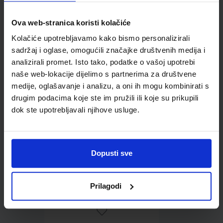
Ova web-stranica koristi kolačiće
Omot PVC za školske
Kolačiće upotrebljavamo kako bismo personalizirali
udžbenike; dimenzije
sadržaj i oglase, omogućili značajke društvenih medija i
433x272; tip 167
analizirali promet. Isto tako, podatke o vašoj upotrebi
naše web-lokacije dijelimo s partnerima za društvene
medije, oglašavanje i analizu, a oni ih mogu kombinirati s
drugim podacima koje ste im pružili ili koje su prikupili
dok ste upotrebljavali njihove usluge.
Dopusti sve
0,85 €
Prilagodi