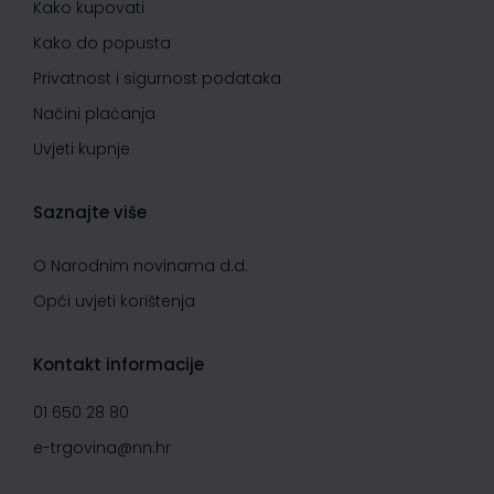
Kako kupovati
Kako do popusta
Privatnost i sigurnost podataka
Načini plaćanja
Uvjeti kupnje
Saznajte više
O Narodnim novinama d.d.
Opći uvjeti korištenja
Kontakt informacije
01 650 28 80
e-trgovina@nn.hr