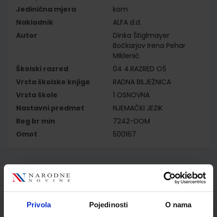
Jedinična mjera
kom
Nakladnik
ALFA d.d.
Autor
Dinka Štiglmayer
Bočkarjov Irena Pehar
Miklenić
Školski razred
04 4.RAZRED OŠ
Vrsta školske knjige
RADNA BILJEŽNICA
Vrsta škole
1 OSNOVNA
Nastavni predmet
NJEMAČKI JEZIK
Reg br min
7242-DOM
Omot
500167
Kupci najčešće biraju..
Privola
Pojedinosti
O nama