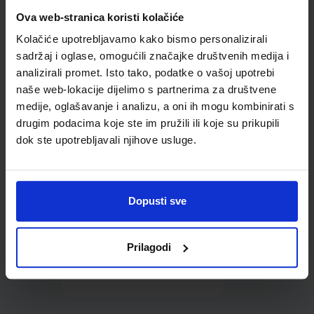
Omot PVC za školske
Ova web-stranica koristi kolačiće
udžbenike; dimenzije
Kolačiće upotrebljavamo kako bismo personalizirali
433x304; tip 164
sadržaj i oglase, omogućili značajke društvenih medija i
analizirali promet. Isto tako, podatke o vašoj upotrebi
naše web-lokacije dijelimo s partnerima za društvene
medije, oglašavanje i analizu, a oni ih mogu kombinirati s
drugim podacima koje ste im pružili ili koje su prikupili
dok ste upotrebljavali njihove usluge.
0,85 €
Dopusti sve
Prilagodi