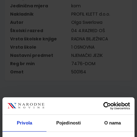
Jedinična mjera
kom
Nakladnik
PROFIL KLETT d.o.o.
Autor
Olga Swerlowa
Školski razred
04 4.RAZRED OŠ
Vrsta školske knjige
RADNA BILJEŽNICA
Vrsta škole
1 OSNOVNA
Nastavni predmet
NJEMAČKI JEZIK
Reg br min
7476-DOM
Omot
500164
Kupci najčešće biraju..
Privola
Pojedinosti
O nama