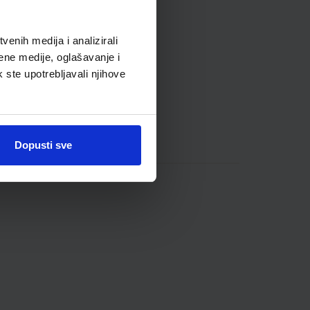
enih medija i analizirali
ene medije, oglašavanje i
k ste upotrebljavali njihove
Dopusti sve