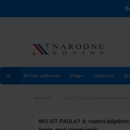
B
Školski udžbenici
Knjige
Tiskanice
Šk
Naslovna
WO IST PAULA? 4; radna bilježnica za nj
WO IST PAULA? 4; radna bilježnic
škole, prvi strani jezik