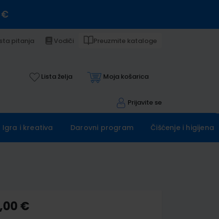
 €
sta pitanja
Vodiči
Preuzmite kataloge
Lista želja
Moja košarica
Prijavite se
Igra i kreativa
Darovni program
Čišćenje i higijena
,00 €