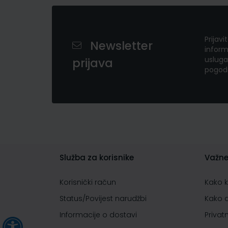
Prijavi
Newsletter
inform
usluga
prijava
pogod
Služba za korisnike
Važne
Korisnički račun
Kako 
Status/Povijest narudžbi
Kako 
Informacije o dostavi
Privat