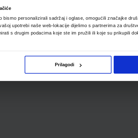
A
ačiće
bismo personalizirali sadržaj i oglase, omogućili značajke društv
vašoj upotrebi naše web-lokacije dijelimo s partnerima za društv
rati s drugim podacima koje ste im pružili ili koje su prikupili do
Prilagodi