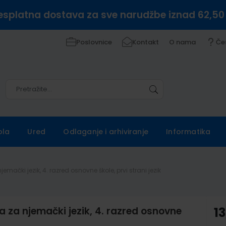
esplatna dostava za sve narudžbe iznad 62,50
Poslovnice
Kontakt
O nama
Če
Pretražite
Pretražite
ola
Ured
Odlaganje i arhiviranje
Informatika
emački jezik, 4. razred osnovne škole, prvi strani jezik
a za njemački jezik, 4. razred osnovne
13