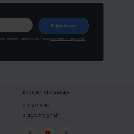
a ste upoznati s našom politikom
Privatnosti i sigurnosti
Kontakt informacije
01 650 28 80
e-trgovina@nn.hr