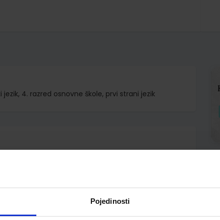
ezik, 4. razred osnovne škole, prvi strani jezik
.o.
fhofer Krulak-Kempisty Reitzig Ritz-Udry
Pojedinosti