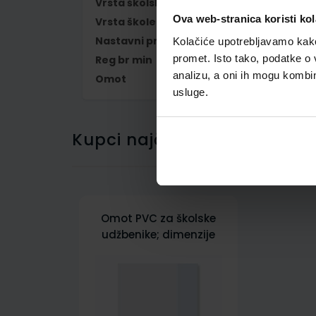
Vrsta školske knjige
RADNA BILJEŽNIC
Ova web-stranica koristi kol
Vrsta škole
1 OSNOVNA
Nastavni predmet
NJEMAČKI JEZIK
Kolačiće upotrebljavamo kako 
promet. Isto tako, podatke o 
Reg br min
7512-DOM
analizu, a oni ih mogu kombini
Omot
500182
usluge.
Kupci najčešće biraju..
Omot PVC za školske
udžbenike; dimenzije
402x271; tip 182