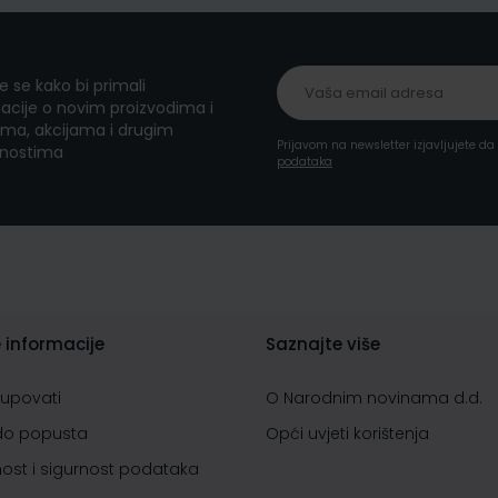
te se kako bi primali
acije o novim proizvodima i
ma, akcijama i drugim
Prijavom na newsletter izjavljujete d
nostima
podataka
 informacije
Saznajte više
kupovati
O Narodnim novinama d.d.
do popusta
Opći uvjeti korištenja
nost i sigurnost podataka