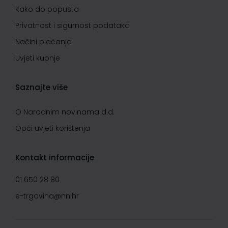
Kako do popusta
Privatnost i sigurnost podataka
Načini plaćanja
Uvjeti kupnje
Saznajte više
O Narodnim novinama d.d.
Opći uvjeti korištenja
Kontakt informacije
01 650 28 80
e-trgovina@nn.hr