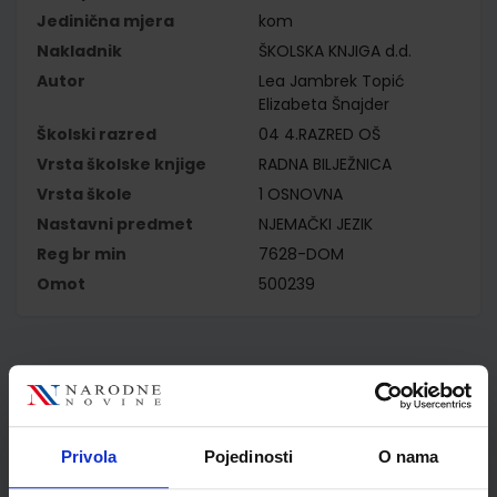
Jedinična mjera
kom
Nakladnik
ŠKOLSKA KNJIGA d.d.
Autor
Lea Jambrek Topić
Elizabeta Šnajder
Školski razred
04 4.RAZRED OŠ
Vrsta školske knjige
RADNA BILJEŽNICA
Vrsta škole
1 OSNOVNA
Nastavni predmet
NJEMAČKI JEZIK
Reg br min
7628-DOM
Omot
500239
Kupci najčešće biraju..
Privola
Pojedinosti
O nama