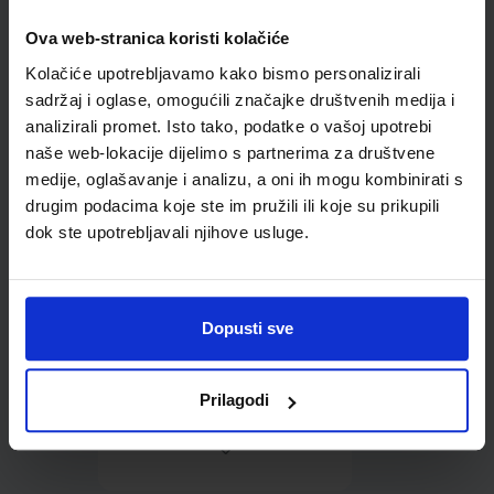
Ova web-stranica koristi kolačiće
Omot PVC za školske
Kolačiće upotrebljavamo kako bismo personalizirali
udžbenike; dimenzije
413x287; tip 239
sadržaj i oglase, omogućili značajke društvenih medija i
analizirali promet. Isto tako, podatke o vašoj upotrebi
naše web-lokacije dijelimo s partnerima za društvene
medije, oglašavanje i analizu, a oni ih mogu kombinirati s
drugim podacima koje ste im pružili ili koje su prikupili
dok ste upotrebljavali njihove usluge.
0,85 €
Dopusti sve
Prilagodi