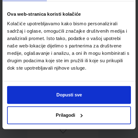
Ova web-stranica koristi kolačiće
Omot PVC za školske
Kolačiće upotrebljavamo kako bismo personalizirali
udžbenike; dimenzije
sadržaj i oglase, omogućili značajke društvenih medija i
433x304; tip 164
analizirali promet. Isto tako, podatke o vašoj upotrebi
naše web-lokacije dijelimo s partnerima za društvene
medije, oglašavanje i analizu, a oni ih mogu kombinirati s
drugim podacima koje ste im pružili ili koje su prikupili
dok ste upotrebljavali njihove usluge.
Dopusti sve
0,85 €
Prilagodi