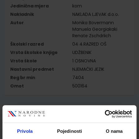
Jedinična mjera
kom
Nakladnik
NAKLADA LJEVAK d.o.o.
Autor
Monika Bovermann
Manuela Georgiakaki
Renate Zschdrlich
Školski razred
04 4.RAZRED OŠ
Vrsta školske knjige
UDŽBENIK
Vrsta škole
1 OSNOVNA
Nastavni predmet
NJEMAČKI JEZIK
Reg br min
7404
Omot
500164
Kupci najčešće biraju..
Privola
Pojedinosti
O nama