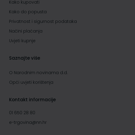
Kako kupovati
Kako do popusta
Privatnost i sigurnost podataka
Načini plaćanja
Uvjeti kupnje
Saznajte više
O Narodnim novinama d.d.
Opći uvjeti korištenja
Kontakt informacije
01 650 28 80
e-trgovina@nn.hr