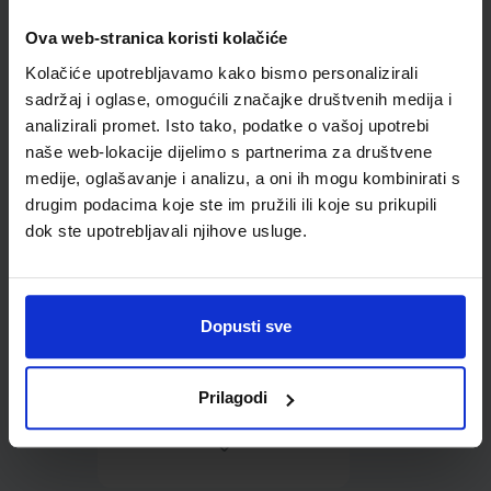
Ova web-stranica koristi kolačiće
Omot PVC za školske
Kolačiće upotrebljavamo kako bismo personalizirali
udžbenike; dimenzije
424x277; tip 159
sadržaj i oglase, omogućili značajke društvenih medija i
analizirali promet. Isto tako, podatke o vašoj upotrebi
naše web-lokacije dijelimo s partnerima za društvene
medije, oglašavanje i analizu, a oni ih mogu kombinirati s
drugim podacima koje ste im pružili ili koje su prikupili
dok ste upotrebljavali njihove usluge.
0,85 €
Dopusti sve
Prilagodi