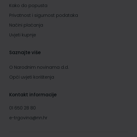
Kako do popusta
Privatnost i sigurnost podataka
Načini plaćanja
Uvjeti kupnje
Saznajte više
O Narodnim novinama d.d.
Opći uvjeti korištenja
Kontakt informacije
01 650 28 80
e-trgovina@nn.hr