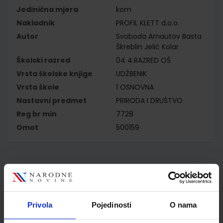
Jedinična mjera
kom
Nakladnik
PROFIL KLETT d.o.o.
Autor
Svoboda Arnautov Basta
Škreblin Jelić Kolar
Školski razred
04 4.RAZRED OŠ
Vrsta školske knjige
UDŽBENIK
Vrsta škole
1 OSNOVNA
Nastavni predmet
PRIRODA I DRUŠTVO
Reg br min
7728
Omot
500159
Kupci najčešće biraju..
Privola
Pojedinosti
O nama