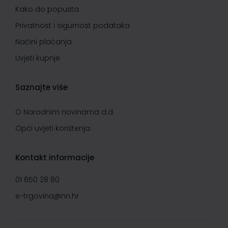
Kako do popusta
Privatnost i sigurnost podataka
Načini plaćanja
Uvjeti kupnje
Saznajte više
O Narodnim novinama d.d.
Opći uvjeti korištenja
Kontakt informacije
01 650 28 80
e-trgovina@nn.hr