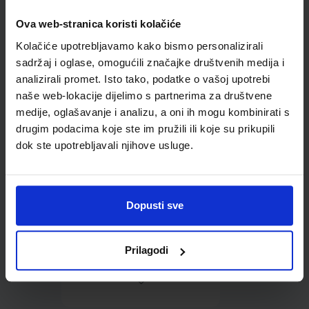
Ova web-stranica koristi kolačiće
Omot PVC za školske
Kolačiće upotrebljavamo kako bismo personalizirali
udžbenike; dimenzije
419x287; tip 233
sadržaj i oglase, omogućili značajke društvenih medija i
analizirali promet. Isto tako, podatke o vašoj upotrebi
naše web-lokacije dijelimo s partnerima za društvene
medije, oglašavanje i analizu, a oni ih mogu kombinirati s
drugim podacima koje ste im pružili ili koje su prikupili
dok ste upotrebljavali njihove usluge.
0,85 €
Dopusti sve
Prilagodi