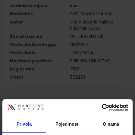
Jedinična mjera
kom
Nakladnik
ŠKOLSKA KNJIGA d.d.
Autor
Ćorić Bakarić Palička
Križanac Lukša
Školski razred
04 4.RAZRED OŠ
Vrsta školske knjige
UDŽBENIK
Vrsta škole
1 OSNOVNA
Nastavni predmet
PRIRODA I DRUŠTVO
Reg br min
7617
Omot
500233
Kupci najčešće biraju..
Privola
Pojedinosti
O nama